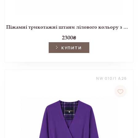
Піжамні трикотажні штани лілового кольору з фланелевими манжетами
2300
₴
КУПИТИ
NW 010/1 A26