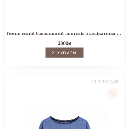
Темно-синій бавовняний лонгслів з делікатним принтом
2800
₴
КУПИТИ
TS 313/3 A26