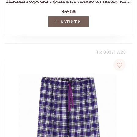
Піжамна сорочка з фланелі в лілово-оливкову клітинку
3650
₴
КУПИТИ
TR 003/1 A26