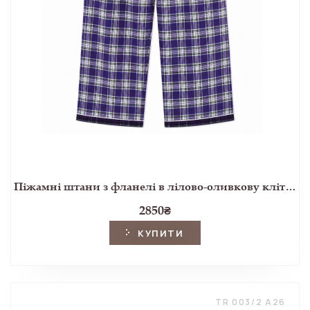
Піжамні штани з фланелі в лілово-оливкову клітинку
2850
₴
КУПИТИ
TR 003/2 A26