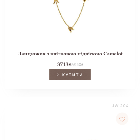
Ланцюжок з квітковою підвіскою Camelot
3713
₴
4950
₴
КУПИТИ
JW 204