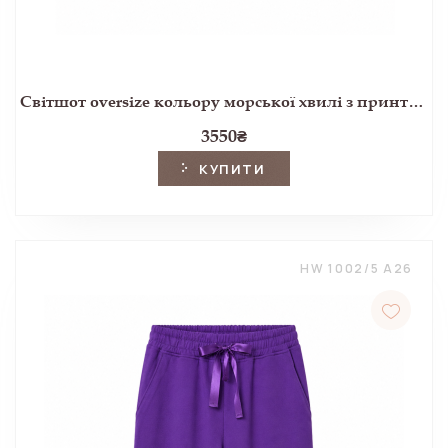
Світшот oversize кольору морської хвилі з принтом Attleton
3550
₴
КУПИТИ
HW 1002/5 A26