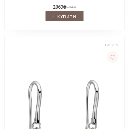
2063
₴
2750
₴
КУПИТИ
JW 212