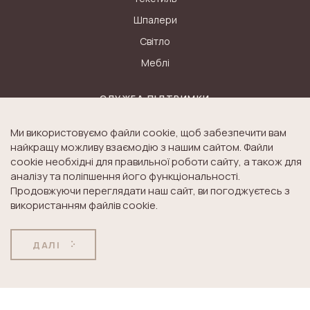
Шпалери
Світло
Меблі
СЛУЖБА ПІДТРИМКИ
Контакти
Ми використовуємо файли cookie, щоб забезпечити вам
найкращу можливу взаємодію з нашим сайтом. Файли
Доставка
cookie необхідні для правильної роботи сайту, а також для
Дисконт
аналізу та поліпшення його функціональності.
Оплата
Продовжуючи переглядати наш сайт, ви погоджуєтесь з
використанням файлів cookie.
Повернення товару
ДАЛІ
ІСТОРІЯ LAURA ASHLEY
Блог
Історія K&A