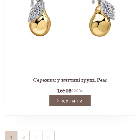
Сережки у вигляді груші Pear
1650
₴
2200
₴
КУПИТИ
1
2
>
>|