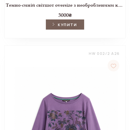
Темно-синій світшот oversize з необробленими краями
3000
₴
КУПИТИ
HW 002/2 A26