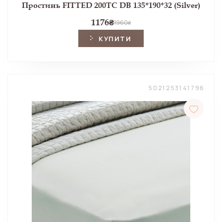
Простинь FITTED 200TC DB 135*190*32 (Silver)
1176
₴
1960
₴
КУПИТИ
5021253141796