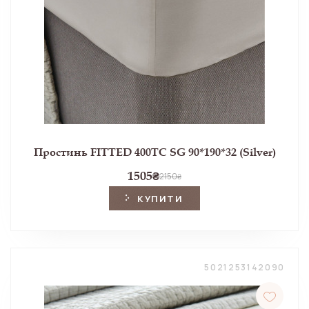
Простинь FITTED 400TC SG 90*190*32 (Silver)
1505
₴
2150
₴
КУПИТИ
5021253142090