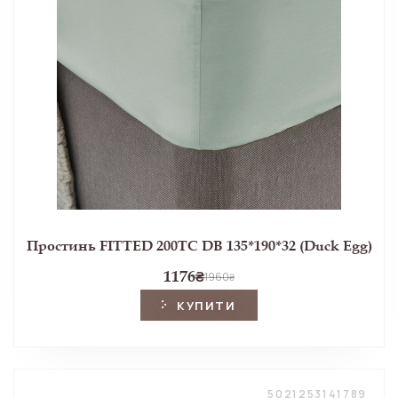
Простинь FITTED 200TC DB 135*190*32 (Duck Egg)
1176
₴
1960
₴
КУПИТИ
5021253141789