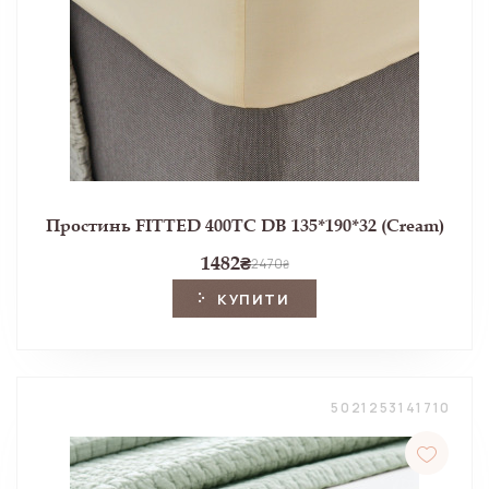
Простинь FITTED 400TC DB 135*190*32 (Cream)
1482
₴
2470
₴
КУПИТИ
5021253141710