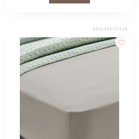
5021253141826