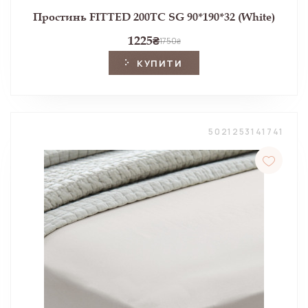
Простинь FITTED 200TC SG 90*190*32 (White)
1225
₴
1750
₴
КУПИТИ
5021253141741