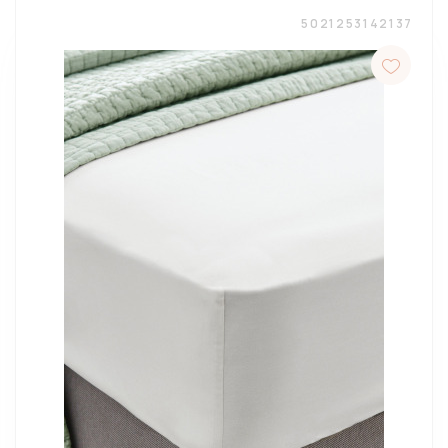
5021253142137