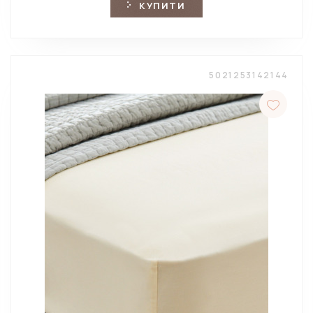
КУПИТИ
5021253142144