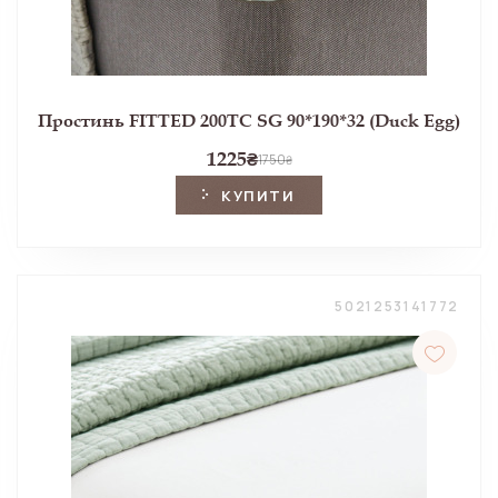
Простинь FITTED 200TC SG 90*190*32 (Duck Egg)
1225
₴
1750
₴
КУПИТИ
5021253141772