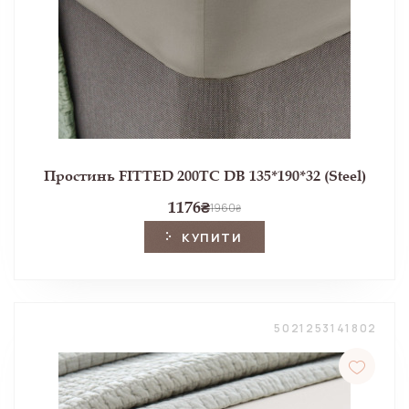
Простинь FITTED 200TC DB 135*190*32 (Steel)
1176
₴
1960
₴
КУПИТИ
5021253141802