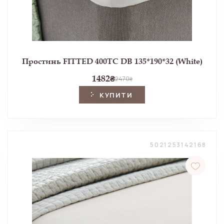
Простинь FITTED 400TC DB 135*190*32 (White)
1482
₴
2470
₴
КУПИТИ
5021253142168