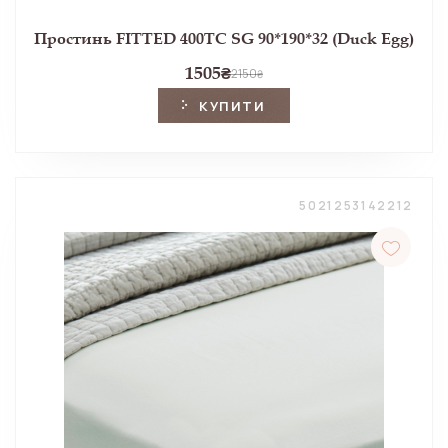
Простинь FITTED 400TC SG 90*190*32 (Duck Egg)
1505
₴
2150
₴
КУПИТИ
5021253142212