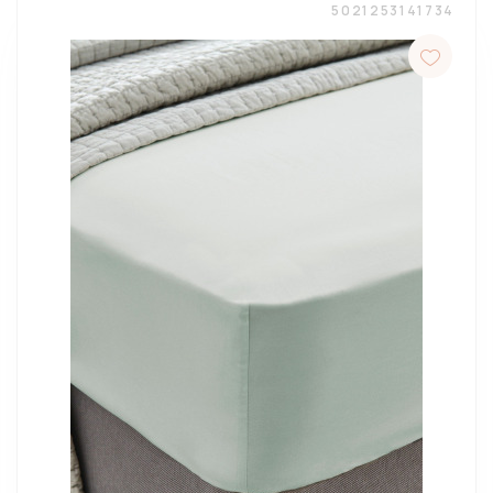
5021253141734