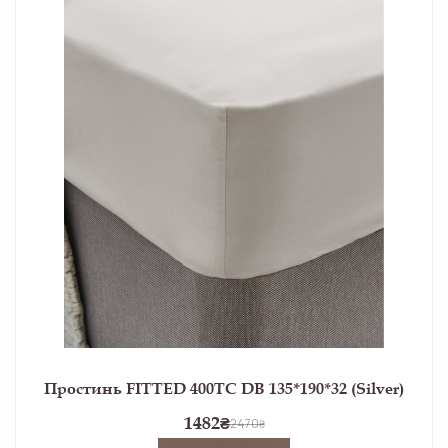
Простинь FITTED 400TC DB 135*190*32 (Silver)
1482
₴
2470
₴