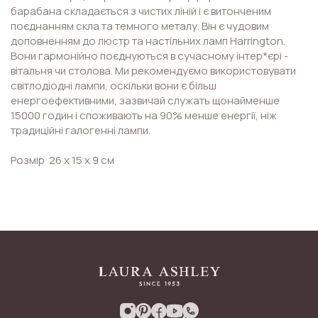
барабана складається з чистих ліній і є витонченим
поєднанням скла та темного металу. Він є чудовим
доповненням до люстр та настільних ламп Harrington.
Вони гармонійно поєднуються в сучасному інтер*єрі -
вітальня чи столова. Ми рекомендуємо використовувати
світлодіодні лампи, оскільки вони є більш
енергоефективними, зазвичай служать щонайменше
15000 годин і споживають на 90% менше енергії, ніж
традиційні галогенні лампи.
Розмір 26 х 15 х 9 см