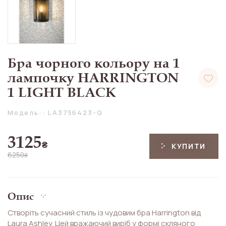
Бра чорного кольору на 1
лампочку HARRINGTON
1 LIGHT BLACK
Модель:: LA3756423-Q
3125
₴
КУПИТИ
6250
₴
Опис
Створіть сучасний стиль із чудовим бра Harrington від
Laura Ashley. Цей вражаючий виріб у формі скляного