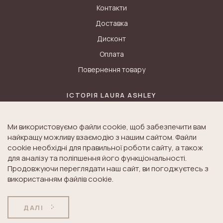
Контакти
Доставка
Дисконт
Оплата
Повернення товару
ІСТОРІЯ LAURA ASHLEY
Блог
Ми використовуємо файли cookie, щоб забезпечити вам
Історія K&A
найкращу можливу взаємодію з нашим сайтом. Файли
Історія Laura Ashley
cookie необхідні для правильної роботи сайту, а також
для аналізу та поліпшення його функціональності.
Продовжуючи переглядати наш сайт, ви погоджуєтесь з
використанням файлів cookie.
© Laura Ashley. All Rights Reserved.
ДОГОВІР ПУБЛІЧНОЇ
ПОЛІТИКА
ДАЛІ
ОФЕРТИ
КОНФІДЕНЦІЙНОСТІ