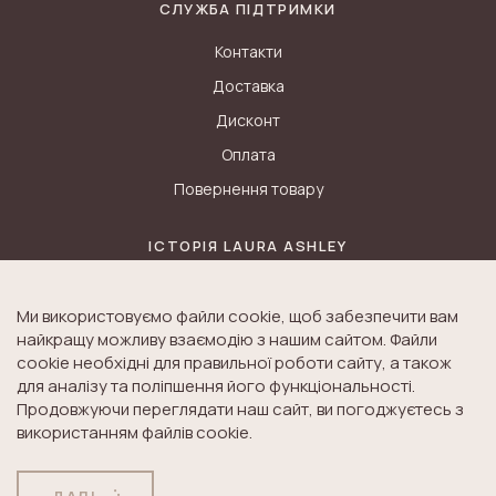
СЛУЖБА ПІДТРИМКИ
Контакти
Доставка
Дисконт
Оплата
Повернення товару
ІСТОРІЯ LAURA ASHLEY
Блог
Ми використовуємо файли cookie, щоб забезпечити вам
Історія K&A
найкращу можливу взаємодію з нашим сайтом. Файли
Історія Laura Ashley
cookie необхідні для правильної роботи сайту, а також
для аналізу та поліпшення його функціональності.
Продовжуючи переглядати наш сайт, ви погоджуєтесь з
використанням файлів cookie.
© Laura Ashley. All Rights Reserved.
ДОГОВІР ПУБЛІЧНОЇ
ПОЛІТИКА
ДАЛІ