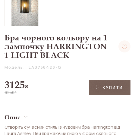
Бра чорного кольору на 1
лампочку HARRINGTON
1 LIGHT BLACK
Модель:: LA3756423-Q
3125
₴
КУПИТИ
6250
₴
Опис
Створіть сучасний стиль із чудовим бра Harrington від
Laura Ashley. Цей вражаючий виріб у формі скляного