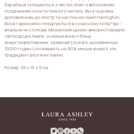
барабана складається з чистих ліній і є витонченим
поєднанням скла та темного металу. Він є чудовим
доповненням до люстр та настільних ламп Harrington.
Вони гармонійно поєднуються в сучасному інтер*єрі -
вітальня чи столова. Ми рекомендуємо використовувати
світлодіодні лампи, оскільки вони є більш
енергоефективними, зазвичай служать щонайменше
15000 годин і споживають на 90% менше енергії, ніж
традиційні галогенні лампи.
Розмір 26 х 15 х 9 см