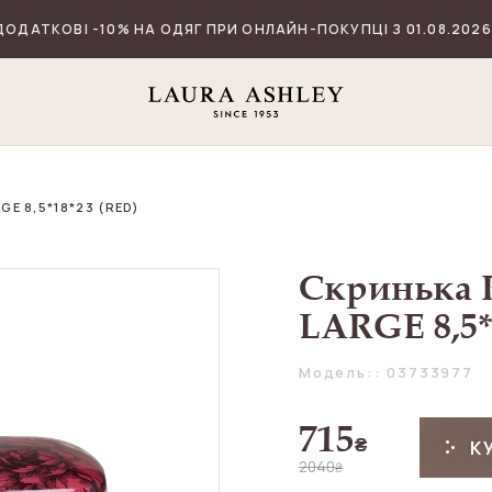
ДОДАТКОВІ -10% НА ОДЯГ ПРИ ОНЛАЙН-ПОКУПЦІ З 01.08.2026
E 8,5*18*23 (RED)
Скринька 
LARGE 8,5*
Модель:: 03733977
715
₴
К
2040
₴