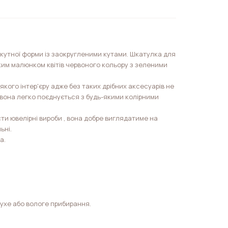
кутної форми із заокругленими кутами. Шкатулка для
ким малюнком квітів червоного кольору з зеленими
якого інтер'єру адже без таких дрібних аксесуарів не
 вона легко поєднується з будь-якими колірними
ти ювелірні вироби , вона добре виглядатиме на
ьні.
а.
сухе або вологе прибирання.