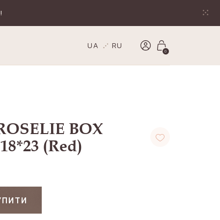
!
UA
RU
0
ROSELIE BOX
18*23 (Red)
УПИТИ