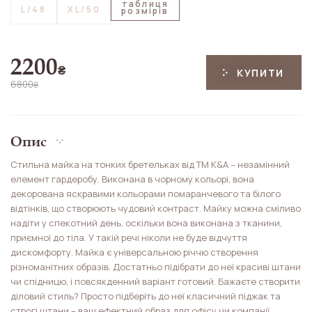
таблиця
L/48
XL/50
розмірів
2200
₴
КУПИТИ
6800
₴
Опис
Стильна майка на тонких бретельках від ТМ K&A – незамінний
елемент гардеробу. Виконана в чорному кольорі, вона
декорована яскравими кольорами помаранчевого та білого
відтінків, що створюють чудовий контраст. Майку можна сміливо
надіти у спекотний день, оскільки вона виконана з тканини,
приємної до тіла. У такій речі ніколи не буде відчуття
дискомфорту. Майка є універсальною річчю створення
різноманітних образів. Достатньо підібрати до неї красиві штани
чи спідницю, і повсякденний варіант готовий. Бажаєте створити
діловий стиль? Просто підберіть до неї класичний піджак та
строгі штани – ваш ефектний образ для офісу чи компанії