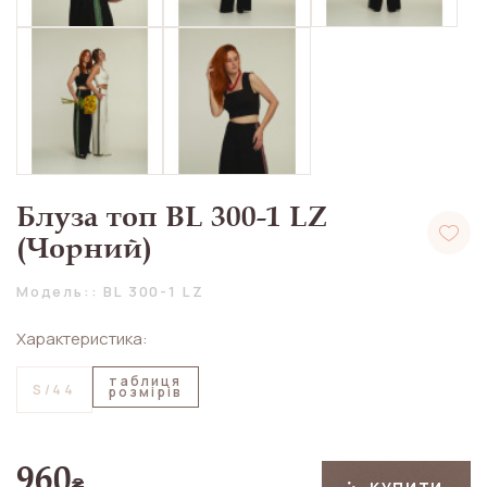
Блуза топ BL 300-1 LZ
(Чорний)
Модель:: BL 300-1 LZ
Характеристика:
таблиця
S/44
розмірів
960
₴