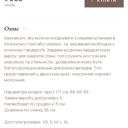
КУПИТИ
1600
₴
Опис
Базова річ, яку можна поєднувати з нашими штанами в
етнічному стилі або окремо, та, яка вкрай необхідна у
кожному гардеробі. Завдяки модному квадратному
вирізу, але закритій спині, топ служить мостом між
класикою та стильністю, дозволяючи йому бути
багатофункціональним для різних випадків. Топ
представлений у двох кольорах- класичний чорний і
молочний.
Параметри моделі: зріст 177 см, 88-65-93
Заміри виробу для розміру S :
Напівобхват по грудях 41,5 см
Довжина по спинці 36 см
Доступні розміри: XS, S, M, L, XL.