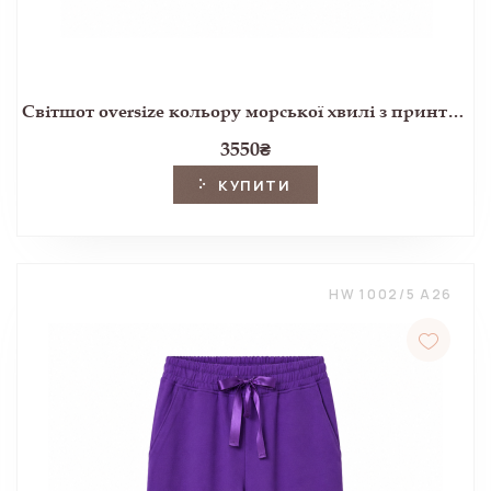
Світшот oversize кольору морської хвилі з принтом Attleton
3550
₴
КУПИТИ
HW 1002/5 A26