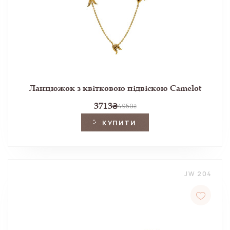
Ланцюжок з квітковою підвіскою Camelot
3713
₴
4950
₴
КУПИТИ
JW 204