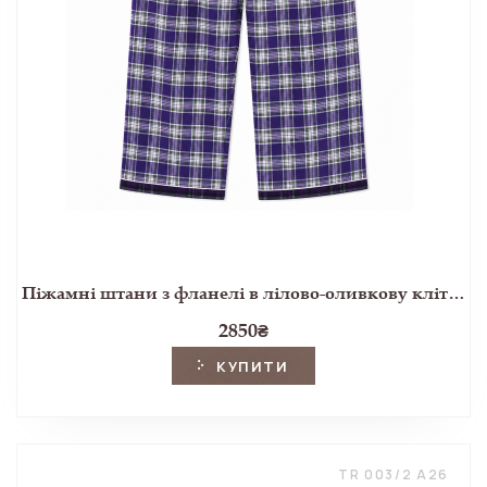
Піжамні штани з фланелі в лілово-оливкову клітинку
2850
₴
КУПИТИ
TR 003/2 A26