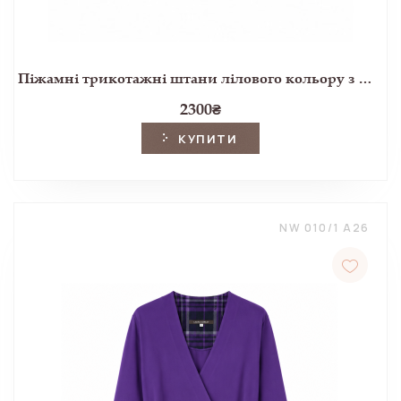
Піжамні трикотажні штани лілового кольору з фланелевими манжетами
2300
₴
КУПИТИ
NW 010/1 A26