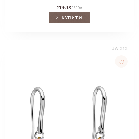
2063
₴
2750
₴
КУПИТИ
JW 212