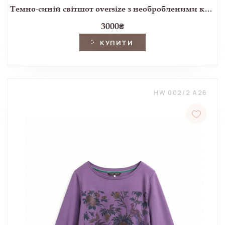
Темно-синій світшот oversize з необробленими краями
3000
₴
КУПИТИ
HW 002/2 A26