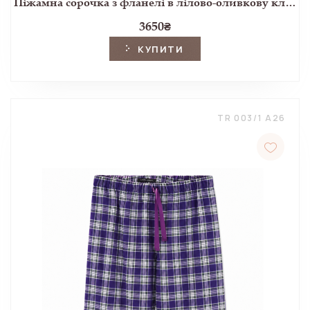
Піжамна сорочка з фланелі в лілово-оливкову клітинку
3650
₴
КУПИТИ
TR 003/1 A26