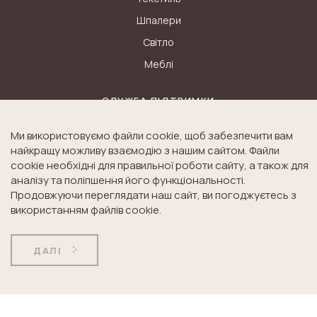
Шпалери
Світло
Меблі
СЛУЖБА ПІДТРИМКИ
Контакти
Ми використовуємо файли cookie, щоб забезпечити вам
найкращу можливу взаємодію з нашим сайтом. Файли
Доставка
cookie необхідні для правильної роботи сайту, а також для
Дисконт
аналізу та поліпшення його функціональності.
Оплата
Продовжуючи переглядати наш сайт, ви погоджуєтесь з
використанням файлів cookie.
Повернення товару
ДАЛІ
ІСТОРІЯ LAURA ASHLEY
Блог
Історія K&A