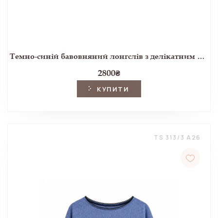
Темно-синій бавовняний лонгслів з делікатним принтом
2800
₴
КУПИТИ
TS 313/3 A26