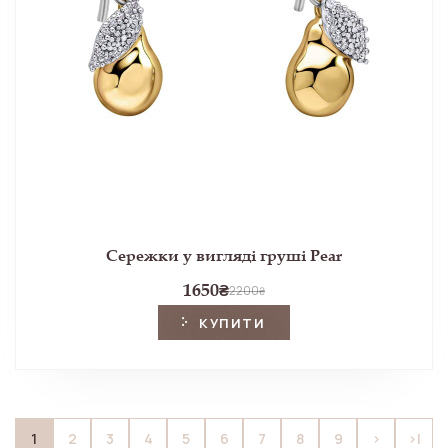
Сережки у вигляді груші Pear
1650
₴
2200
₴
КУПИТИ
1
2
3
4
5
6
7
8
9
>
>|