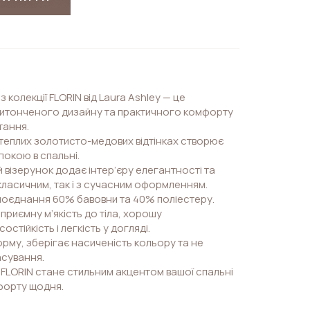
з колекції FLORIN від Laura Ashley — це
витонченого дизайну та практичного комфорту
тання.
теплих золотисто-медових відтінках створює
покою в спальні.
візерунок додає інтер’єру елегантності та
 класичним, так і з сучасним оформленням.
поєднання 60% бавовни та 40% поліестеру.
приємну м’якість до тіла, хорошу
стійкість і легкість у догляді.
рму, зберігає насиченість кольору та не
сування.
и FLORIN стане стильним акцентом вашої спальні
мфорту щодня.