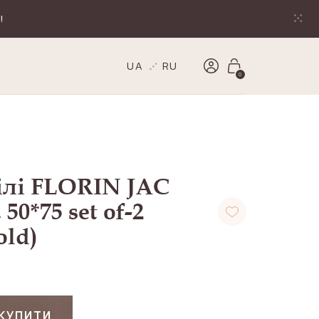
!
UA
RU
0
ілі FLORIN JAC
50*75 set of-2
old)
КУПИТИ