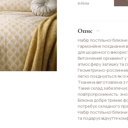
6350
₴
Опис
Набір постільної білизни 
гармонійне поєднання 
для щоденного викорис
Витончений орнамент у 
атмосферу затишку та с
Геометрично-рослинний 
легко поєднується як із
Тканина виготовлена з 
Такий склад забезпечує 
повітропроникність, зносо
Білизна добре тримає фо
потребує складного пра
Набір постільної білизн
та подарує відчуття ко