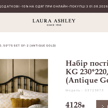
ДОДАТКОВІ -10% НА ОДЯГ ПРИ ОНЛАЙН-ПОКУПЦІ З 01.08.2026
0, 50*75 SET OF-2 (ANTIQUE GOLD)
Набір пост
KG 230*220, 
(Antique G
Модель:: 03723873
4128
₴