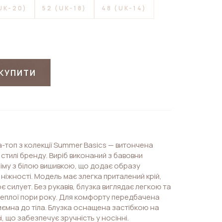
UK-20)
52 (UK-18)
48 (UK-14)
КУПИТИ
-топ з колекції Summer Basics — витончена
тилі бренду. Виріб виконаний з бавовни
іму з білою вишивкою, що додає образу
 ніжності. Модель має злегка приталений крій,
є силует. Без рукавів, блузка виглядає легкою та
 теплої пори року. Для комфорту передбачена
иємна до тіла. Блузка оснащена застібкою на
, що забезпечує зручність у носінні.