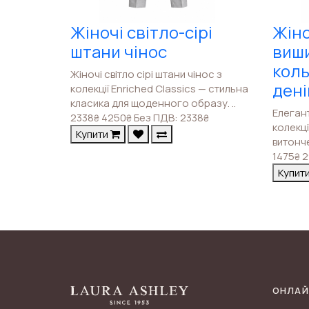
Жіночі світло-сірі
Жіно
штани чінос
виши
коль
Жіночі світло сірі штани чінос з
ден
колекції Enriched Classics — стильна
класика для щоденного образу. ..
Елегант
2338
4250
Без ПДВ: 2338
₴
₴
₴
колекц
Купити
витонч
1475
2
₴
Купит
ОНЛАЙ