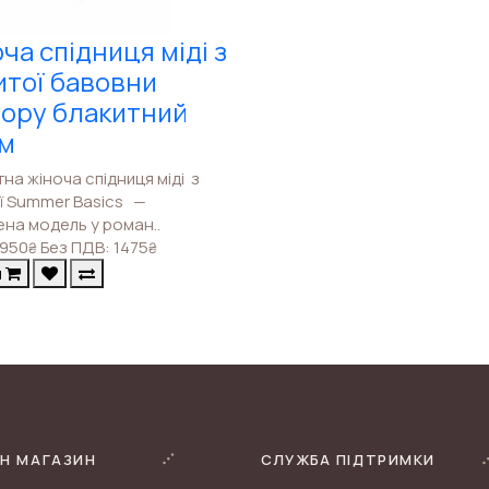
ча спідниця міді з
тої бавовни
ору блакитний
ім
на жіноча спідниця міді з
ії Summer Basics —
ена модель у роман..
950
Без ПДВ: 1475
₴
₴
и
Н МАГАЗИН
СЛУЖБА ПІДТРИМКИ