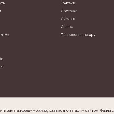
кты
Контакти
и
Доставка
Дисконт
Оплата
одажу
Повернення товару
ль
ри
ити вам найкращу можливу взаємодію з нашим сайтом. Файли c