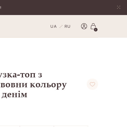
!
UA
RU
0
зка-топ з
авовни кольору
 денім