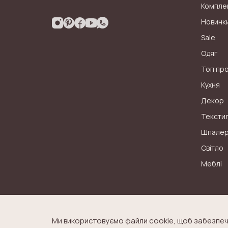
Компле
Новинк
Sale
Одяг
Топ пр
Кухня
Декор
Тексти
Шпале
Світло
Меблі
Ми використовуємо файли cookie, щоб забезпеч