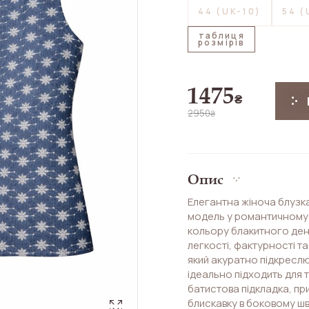
44 (UK-10)
54 (
таблиця
розмірів
1475
₴
2950
₴
Опис
Елегантна жіноча блузка
модель у романтичному с
кольору блакитного ден
легкості, фактурності та
який акуратно підкреслю
ідеально підходить для
батистова підкладка, пр
блискавку в боковому шві