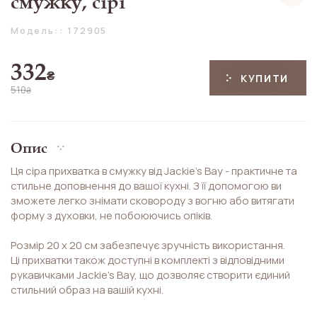
смужку, сірі
Модель:: 172905
332
₴
КУПИТИ
510
₴
Опис
Ця сіра прихватка в смужку від Jackie's Bay - практичне та
стильне доповнення до вашої кухні. З її допомогою ви
зможете легко знімати сковороду з вогню або витягати
форму з духовки, не побоюючись опіків.
Розмір 20 х 20 см забезпечує зручність використання.
Ці прихватки також доступні в комплекті з відповідними
рукавичками Jackie's Bay, що дозволяє створити єдиний
стильний образ на вашій кухні.