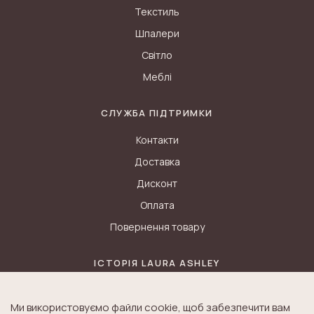
Текстиль
Шпалери
Світло
Меблі
СЛУЖБА ПІДТРИМКИ
Контакти
Доставка
Дисконт
Оплата
Повернення товару
ІСТОРІЯ LAURA ASHLEY
Блог
Ми використовуємо файли cookie, щоб забезпечити вам
Історія K&A