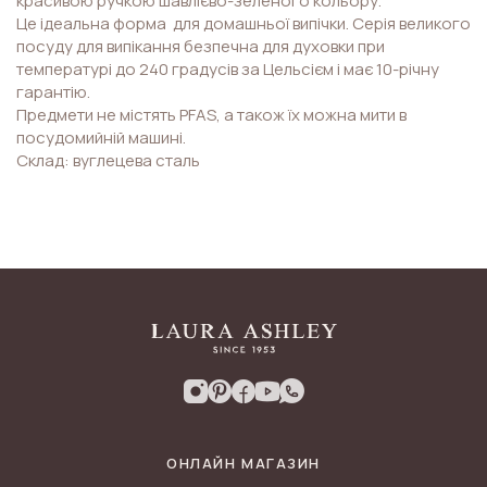
красивою ручкою шавлієво-зеленого кольору.
Це ідеальна форма для домашньої випічки. Серія великого
посуду для випікання безпечна для духовки при
температурі до 240 градусів за Цельсієм і має 10-річну
гарантію.
Предмети не містять PFAS, а також їх можна мити в
посудомийній машині.
Склад: вуглецева сталь
ОНЛАЙН МАГАЗИН