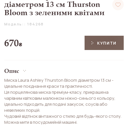
діаметром 13 см Thurston
Bloom з зеленими квітами
Модель:: 184268
670
КУПИТИ
₴
Опис
Миска Laura Ashley Thurston Bloom діаметром 13 см -
ідеальне поєднання краси та практичності.
Ця порцелянова миска преміум-класу, прикрашена
чарівним квітковим малюнком ніжно-синього кольору,
ідеально підходить для подачі закусок, соусів або
невеликих порцій.
Чудовий відтінок вінтажного стилю для будь-якого столу.
Можна мити в посудомийній машині.