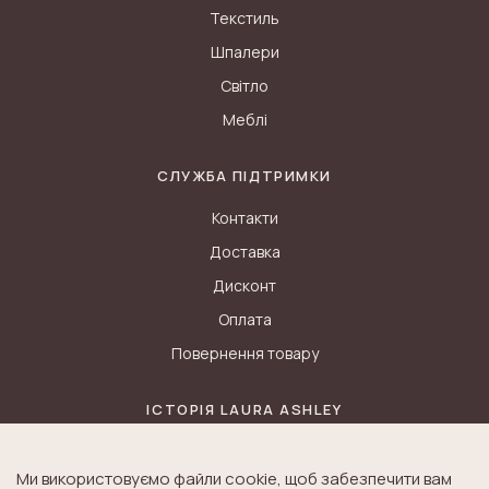
Текстиль
Шпалери
Світло
Меблі
СЛУЖБА ПІДТРИМКИ
Контакти
Доставка
Дисконт
Оплата
Повернення товару
ІСТОРІЯ LAURA ASHLEY
Блог
Ми використовуємо файли cookie, щоб забезпечити вам
Історія K&A