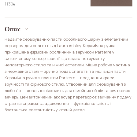
1130
₴
Опис
Надайте сервіруванню пасти особливого шарму з елегантним
сервером для спагетті від Laura Ashley. Керамічна ручка
прикрашена фірмовим рослинним візерунком Parterre у
витонченому кольорі шавлії, що надає інструменту
неповторного стилю та ніжної естетики. Міцна робоча частина
з нержавної сталі — зручно подає спагетті та інші види пасти.
Керамічна ручка з принтом Parterre — поєднання краси,
зручності та фірмового стилю. Створений для сервірування з
любов’ю — ідеально підходить для сімейних обідів та святкових
вечерь. Цей витончений аксесуар перетворює звичайну подачу
страв на справжнє задоволення — функціональність і
британська елегантність у кожній деталі.