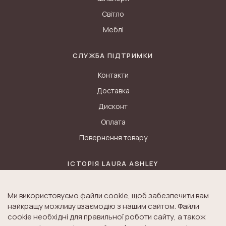
Світло
Меблі
СЛУЖБА ПІДТРИМКИ
Контакти
Доставка
Дисконт
Оплата
Повернення товару
ІСТОРІЯ LAURA ASHLEY
Блог
Ми використовуємо файли cookie, щоб забезпечити вам
Історія K&A
найкращу можливу взаємодію з нашим сайтом. Файли
Історія Laura Ashley
cookie необхідні для правильної роботи сайту, а також