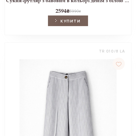
Сукня-футляр з бавовни в кольорі денім з білою вишивкою
2594
₴
3990
₴
КУПИТИ
TR 010/8 LA