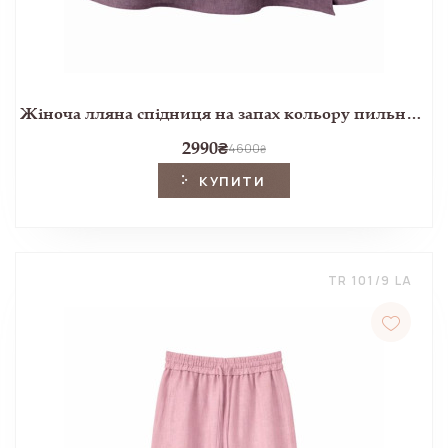
Жіноча лляна спідниця на запах кольору пильної лаванди
2990
₴
4600
₴
КУПИТИ
TR 101/9 LA