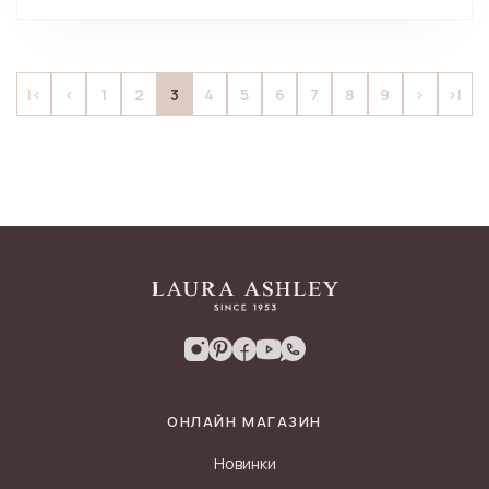
3
|<
<
1
2
4
5
6
7
8
9
>
>|
ОНЛАЙН МАГАЗИН
Новинки