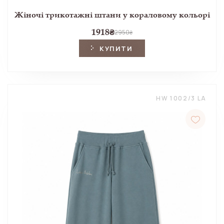
Жіночі трикотажні штани у кораловому кольорі
1918
₴
2950
₴
КУПИТИ
HW 1002/3 LA