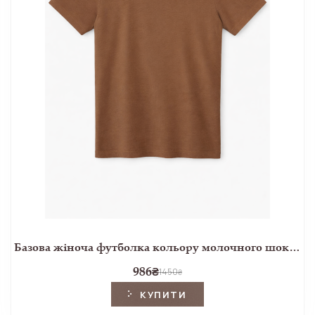
Базова жіноча футболка кольору молочного шоколаду з контрастною окантовкою
986
₴
1450
₴
КУПИТИ