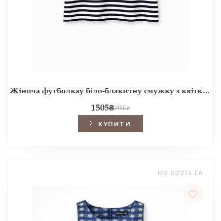
Жіноча футболкау біло-блакитну смужку з квітковим принтом
1505
₴
2150
₴
КУПИТИ
MD 002/4 LA