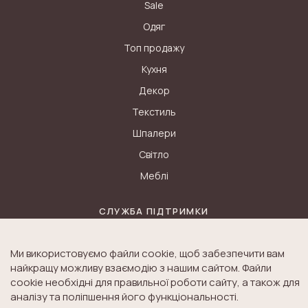
Sale
Одяг
Топ продажу
Кухня
Декор
Текстиль
Шпалери
Світло
Меблі
СЛУЖБА ПІДТРИМКИ
Контакти
Ми використовуємо файли cookie, щоб забезпечити вам
Доставка
найкращу можливу взаємодію з нашим сайтом. Файли
Дисконт
cookie необхідні для правильної роботи сайту, а також для
аналізу та поліпшення його функціональності.
Оплата