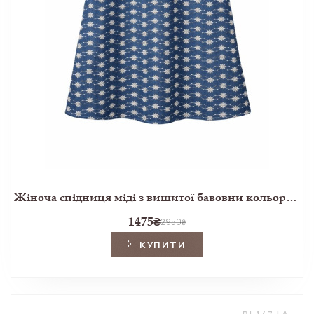
Жіноча спідниця міді з вишитої бавовни кольору блакитний денім
1475
₴
2950
₴
КУПИТИ