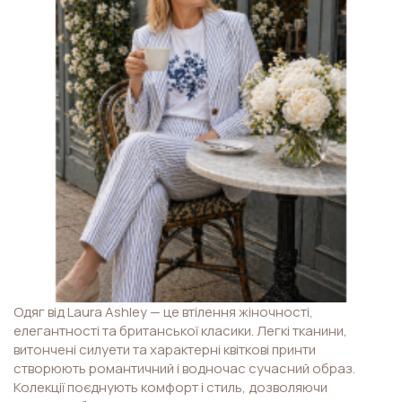
Одяг від Laura Ashley — це втілення жіночності,
елегантності та британської класики. Легкі тканини,
витончені силуети та характерні квіткові принти
створюють романтичний і водночас сучасний образ.
Колекції поєднують комфорт і стиль, дозволяючи