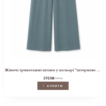
Жіночі трикотажні штани у кольорі “штормове море”
1918
₴
2950
₴
КУПИТИ