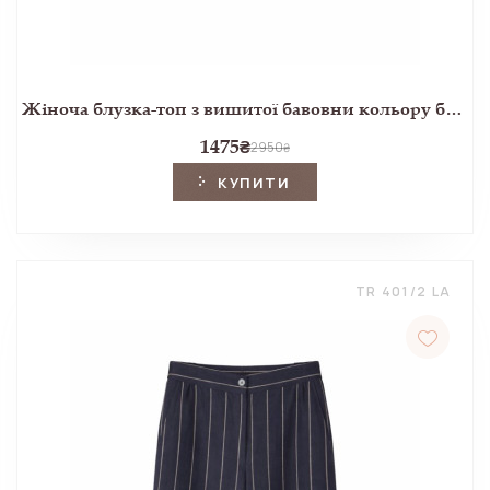
Жіноча блузка-топ з вишитої бавовни кольору блакитний денім
1475
₴
2950
₴
КУПИТИ
TR 401/2 LA