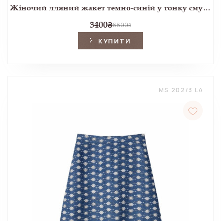
Жіночий лляний жакет темно-синій у тонку смужку
3400
₴
6800
₴
КУПИТИ
MS 202/3 LA