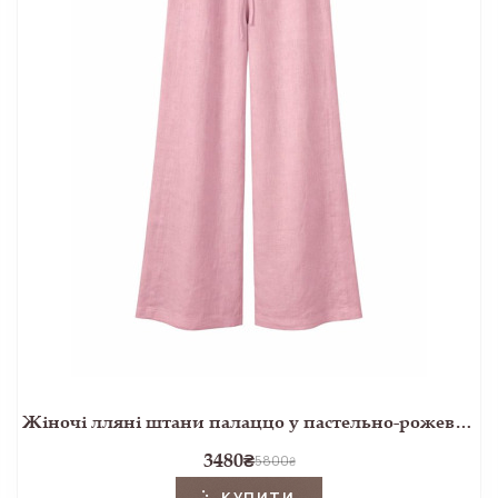
Жіночі лляні штани палаццо у пастельно-рожевому кольорі
3480
₴
5800
₴
КУПИТИ