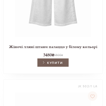
Жіночі лляні штани палаццо у білому кольорі
3480
₴
5800
₴
КУПИТИ
JK 502/1 LA