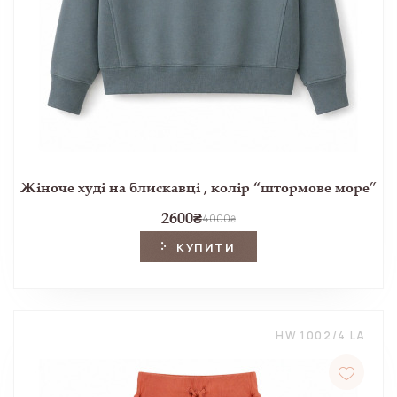
Жіноче худі на блискавці , колір “штормове море”
2600
₴
4000
₴
КУПИТИ
HW 1002/4 LA