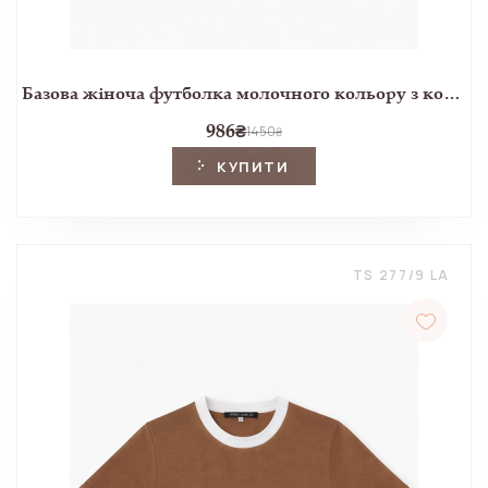
Базова жіноча футболка молочного кольору з контрастною синьою окантовкою
986
₴
1450
₴
КУПИТИ
TS 277/9 LA