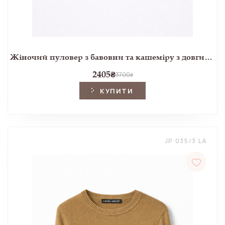
Жіночий пуловер з бавовни та кашеміру з довгим рукавом блакитного кольору
2405
₴
3700
₴
КУПИТИ
JP 035/3 LA