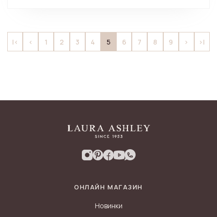
5
|<
<
1
2
3
4
6
7
8
9
>
>|
ОНЛАЙН МАГАЗИН
Новинки