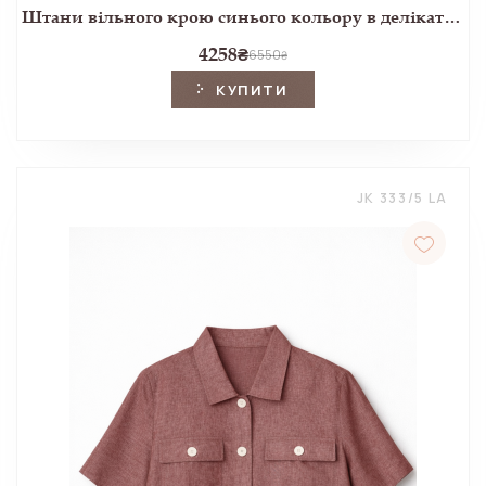
Штани вільного крою синього кольору в делікатну клітинку
4258
₴
6550
₴
КУПИТИ
JK 333/5 LA