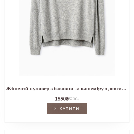
Жіночий пуловер з бавовни та кашеміру з довгим рукавом пшеничного кольору
1850
₴
3700
₴
КУПИТИ