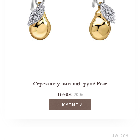
Сережки у вигляді груші Pear
1650
₴
2200
₴
КУПИТИ
JW 209