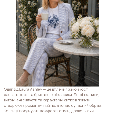
Одяг від Laura Ashley — це втілення жіночності,
елегантності та британської класики. Легкі тканини,
витончені силуети та характерні квіткові принти
створюють романтичний і водночас сучасний образ.
Колекції поєднують комфорт і стиль, дозволяючи