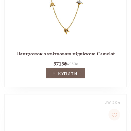
Ланцюжок з квітковою підвіскою Camelot
3713
₴
4950
₴
КУПИТИ
JW 204