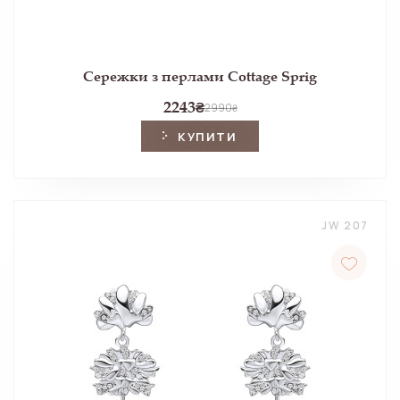
Сережки з перлами Cottage Sprig
2243
₴
2990
₴
КУПИТИ
JW 207