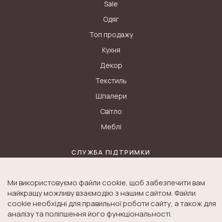
Sale
Одяг
Топ продажу
Кухня
Декор
Текстиль
Шпалери
Світло
Меблі
СЛУЖБА ПІДТРИМКИ
Контакти
Ми використовуємо файли cookie, щоб забезпечити вам
Доставка
найкращу можливу взаємодію з нашим сайтом. Файли
Дисконт
cookie необхідні для правильної роботи сайту, а також для
аналізу та поліпшення його функціональності.
Оплата