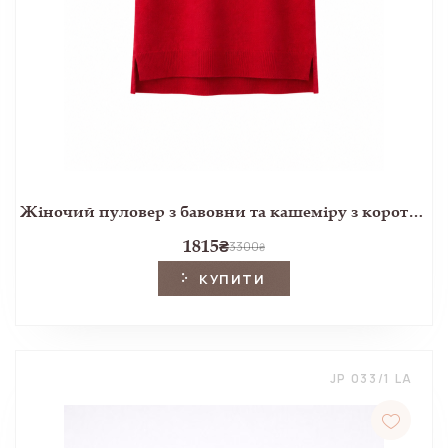
Жіночий пуловер з бавовни та кашеміру з коротким рукавом червоного кольору
1815
₴
3300
₴
КУПИТИ
JP 033/1 LA