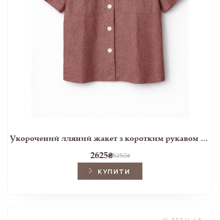
Укорочений лляний жакет з коротким рукавом бордового меланжевого кольору
2625
₴
5250
₴
КУПИТИ