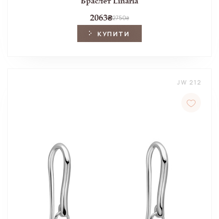
Браслет Linaria
2063
₴
2750
₴
КУПИТИ
JW 212