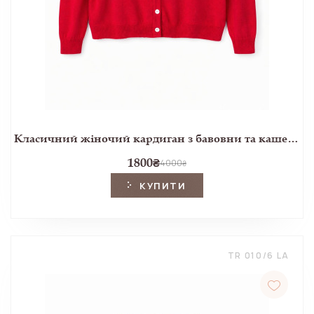
Класичний жіночий кардиган з бавовни та кашеміру з довгим рукавом червогого кольору
1800
₴
4000
₴
КУПИТИ
TR 010/6 LA