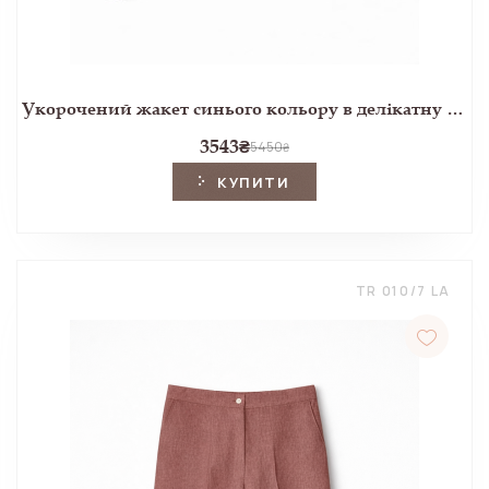
Укорочений жакет синього кольору в делікатну клітинку
3543
₴
5450
₴
КУПИТИ
TR 010/7 LA