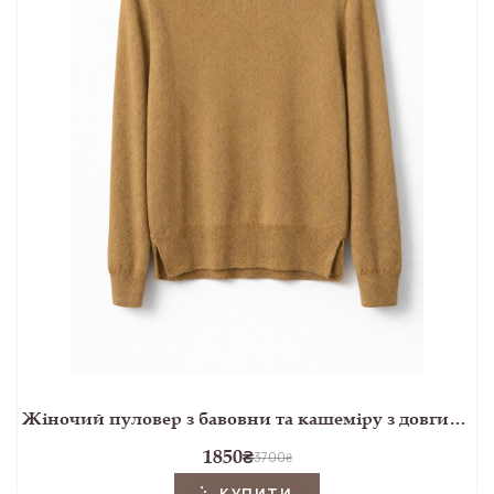
Жіночий пуловер з бавовни та кашеміру з довгим рукавом бежевого кольору
1850
₴
3700
₴
КУПИТИ