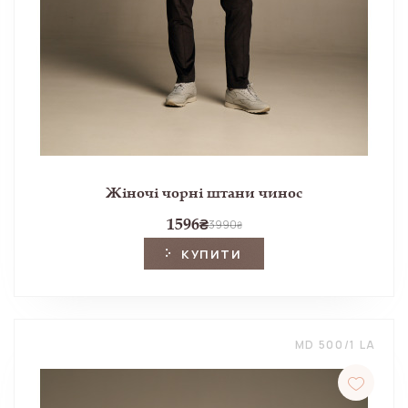
Жіночі чорні штани чинос
1596
₴
3990
₴
КУПИТИ
MD 500/1 LA