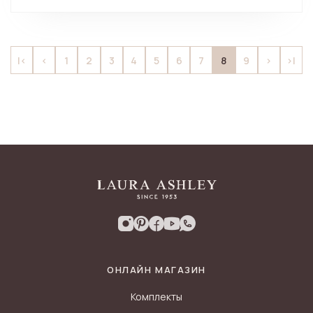
8
|<
<
1
2
3
4
5
6
7
9
>
>|
ОНЛАЙН МАГАЗИН
Комплекты