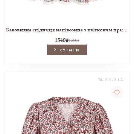
Бавовняна спідниця напівсонце з квітковим принтом Indienne і мереживом
1540
₴
3850
₴
КУПИТИ
BL 219/2 LA