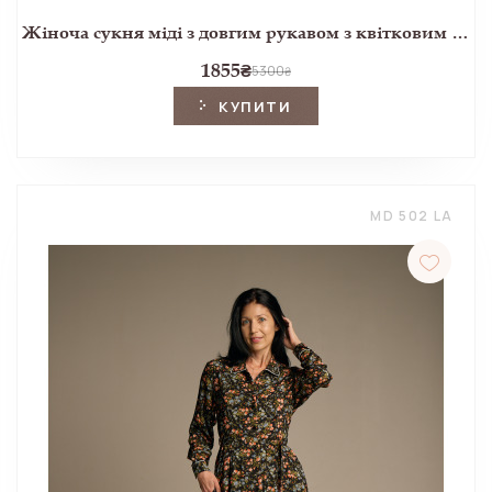
Жіноча сукня міді з довгим рукавом з квітковим принтом Ellerby black
1855
₴
5300
₴
КУПИТИ
MD 502 LA