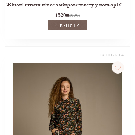
Жіночі штани чінос з мікровельвету у кольорі Camel
1520
₴
3800
₴
КУПИТИ
TR 101/6 LA