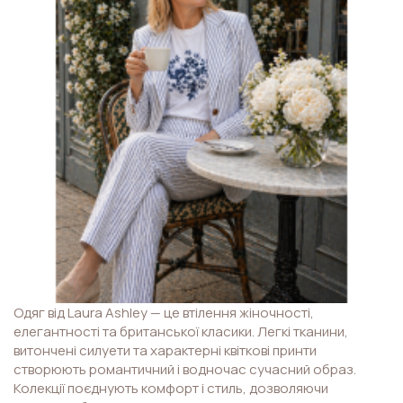
Одяг від Laura Ashley — це втілення жіночності,
елегантності та британської класики. Легкі тканини,
витончені силуети та характерні квіткові принти
створюють романтичний і водночас сучасний образ.
Колекції поєднують комфорт і стиль, дозволяючи