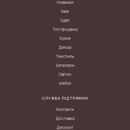
Новинки
Sale
Одяг
Топ продажу
Кухня
Декор
Текстиль
Шпалери
Світло
Меблі
СЛУЖБА ПІДТРИМКИ
Контакти
Ми використовуємо файли cookie, щоб забезпечити вам
Доставка
найкращу можливу взаємодію з нашим сайтом. Файли
Дисконт
cookie необхідні для правильної роботи сайту, а також для