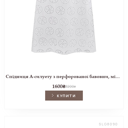
Спідниця А-силуету з перфорованої бавовни, міді Біла
1600
₴
3200
₴
КУПИТИ
SLG8090