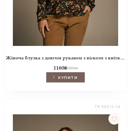
Жіноча блузка з довгим рукавом з віскози з квітковим принтом Ellerby black
1160
₴
2900
₴
КУПИТИ
TR 500/4 LA