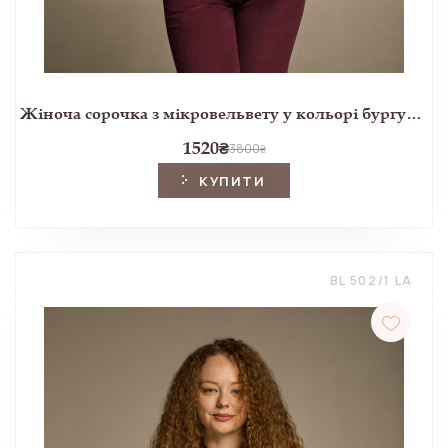
Жіноча сорочка з мікровельвету у кольорі бургунді
1520
₴
3800
₴
КУПИТИ
BL 502/1 LA