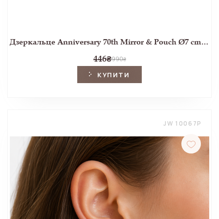
Дзеркальце Anniversary 70th Mirror & Pouch Ø7 cm (Royal Bloom)
446
₴
990
₴
КУПИТИ
JW 10067P