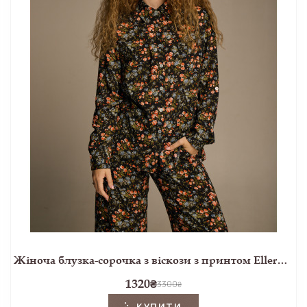
Жіноча блузка-сорочка з віскози з принтом Ellerby black
1320
₴
3300
₴
КУПИТИ