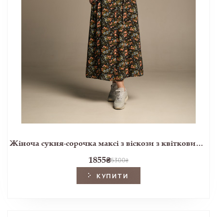
Жіноча сукня-сорочка максі з віскози з квітковим принтом Ellerby black
1855
₴
5300
₴
КУПИТИ