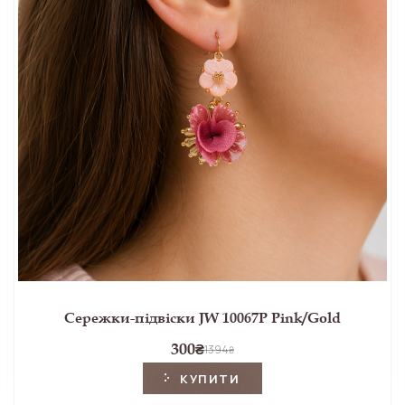
Сережки-підвіски JW 10067P Pink/Gold
300
₴
1394
₴
КУПИТИ