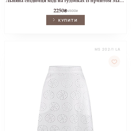
Льняна спідниця міді на ґудзиках із принтом Malbrook - розкльошена, літня
2250
₴
4500
₴
КУПИТИ
MS 202/1 LA