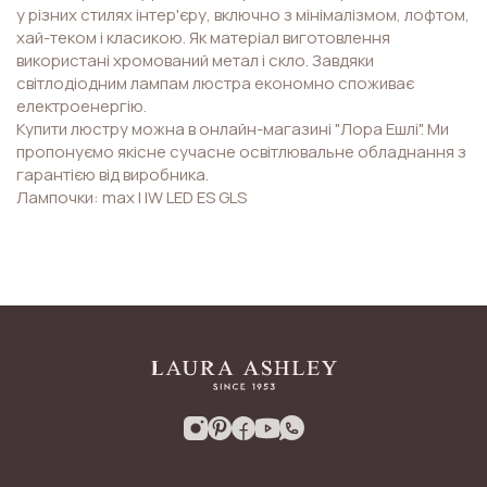
у різних стилях інтер'єру, включно з мінімалізмом, лофтом,
хай-теком і класикою. Як матеріал виготовлення
використані хромований метал і скло. Завдяки
світлодіодним лампам люстра економно споживає
електроенергію.
Купити люстру можна в онлайн-магазині "Лора Ешлі". Ми
пропонуємо якісне сучасне освітлювальне обладнання з
гарантією від виробника.
Лампочки: max I IW LED ES GLS