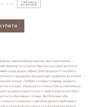
таблиця
(UK-20)
розмірів
КУПИТИ
довому меланжевому відтінку від Laura Ashley —
xed tailoring та сучасної британської елегантності.
вий колір додає образу благородності та робить
ітнього гардероба. Вільний крій і довжина до коліна
асний силует. Глибокі складки спереду додають
антну посадку. Резинка по спинці пояса забезпечує
кишені додають практичності. Шорти мають застібку-
нуються з базовими топами, футболками або
 стильного комплекту рекомендуємо комбінувати
ом зі складкою по спинці та коротким рукавом із