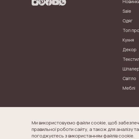
Новинк
Sale
Одяг
Топ пр
Кухня
Декор
Тексти
Шпале
Світло
Меблі
Ми використовуємо файли cookie, щоб забезпеч
правильної роботи сайту, а також для аналізу 
© Laura Ashley. All Rights Reserved.
ДОГОВ
погоджуєтесь з використанням файлів cookie.