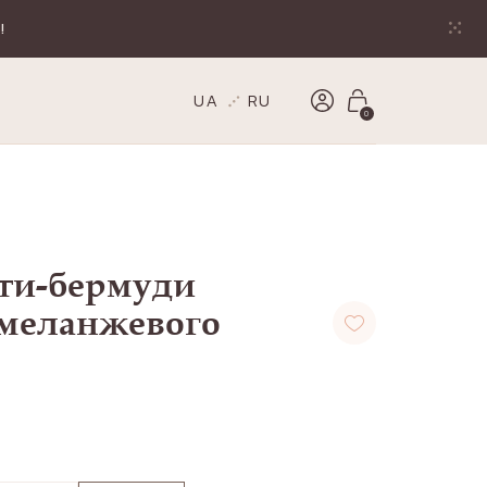
!
UA
RU
0
ти-бермуди
 меланжевого