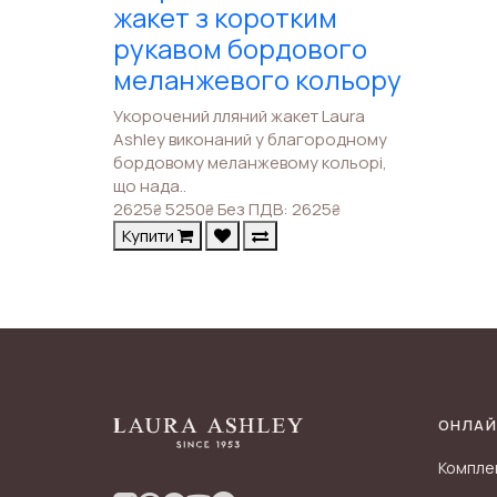
жакет з коротким
рукавом бордового
меланжевого кольору
Укорочений лляний жакет Laura
Ashley виконаний у благородному
бордовому меланжевому кольорі,
що нада..
2625
5250
Без ПДВ: 2625
₴
₴
₴
Купити
ОНЛАЙ
Компле