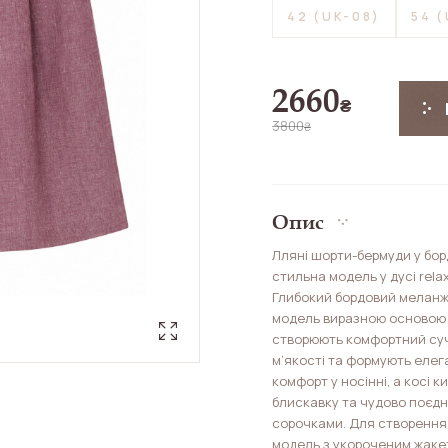
42 (UK-08)
54 
2660
₴
3800
₴
Опис
Лляні шорти-бермуди у бор
стильна модель у дусі rela
Глибокий бордовий меланже
модель виразною основою л
створюють комфортний суч
м’якості та формують елег
комфорт у носінні, а косі 
блискавку та чудово поєд
сорочками. Для створення
модель з укороченим жакет