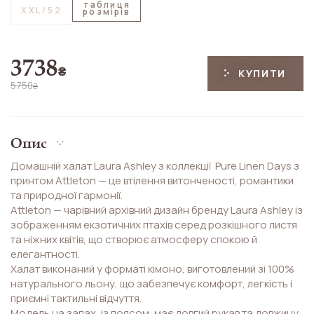
таблиця
XXL/52
розмірів
3738
₴
КУПИТИ
5750
₴
Опис
Домашній халат Laura Ashley з коллекції Pure Linen Days з
принтом Attleton — це втілення витонченості, романтики
та природної гармонії.
Attleton — чарівний архівний дизайн бренду Laura Ashley із
зображенням екзотичних птахів серед розкішного листя
та ніжних квітів, що створює атмосферу спокою й
елегантності.
Халат виконаний у форматі кімоно, виготовлений зі 100%
натурального льону, що забезпечує комфорт, легкість і
приємні тактильні відчуття.
Модель на запах, із поясом, має довгий рукав та довжину