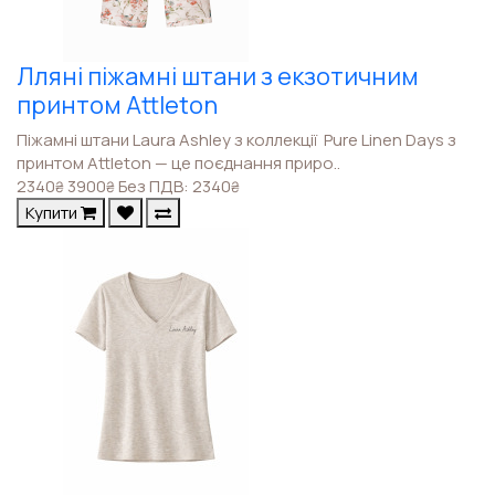
Лляні піжамні штани з екзотичним
принтом Attleton
Піжамні штани Laura Ashley з коллекції Pure Linen Days з
принтом Attleton — це поєднання приро..
2340
3900
Без ПДВ: 2340
₴
₴
₴
Купити