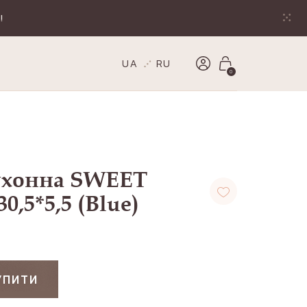
!
UA
RU
0
ухонна SWEET
,5*5,5 (Blue)
УПИТИ