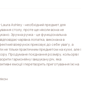
Laura Ashley - необхідний предмет для
рування столу, проте ще ніколи вона не
укано. Зручна ручка - це функціональна
відповідає чарівна лопатка, виконана в
фектний візерунок приковує до себе увагу, а
и не тільки практичним предметом на кухні, але і
ору. Продумане поєднання розміру, кольорів і
орити гармонійну і вишукану річ, яка
итивні емоції і перетворить приготування їжі на
лікон