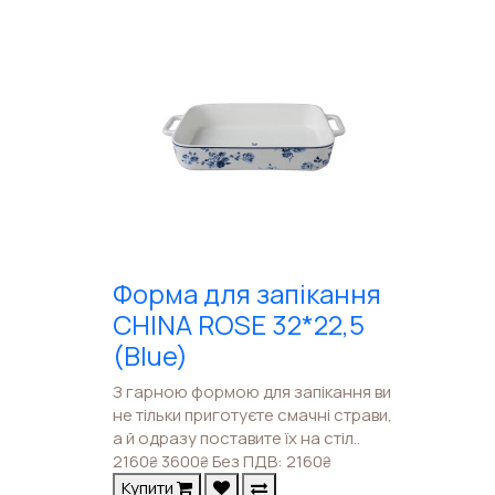
Форма для запікання
CHINA ROSE 32*22,5
(Blue)
З гарною формою для запікання ви
не тільки приготуєте смачні страви,
а й одразу поставите їх на стіл..
2160
3600
Без ПДВ: 2160
₴
₴
₴
Купити