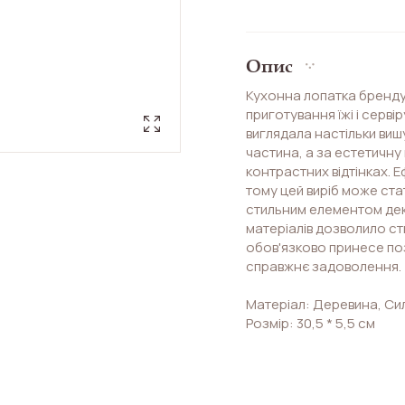
Опис
Кухонна лопатка бренду 
приготування їжі і серві
виглядала настільки виш
частина, а за естетичну 
контрастних відтінках. Е
тому цей виріб може стат
стильним елементом дек
матеріалів дозволило ств
обов'язково принесе поз
справжнє задоволення.
Матеріал: Деревина, Си
Розмір: 30,5 * 5,5 см