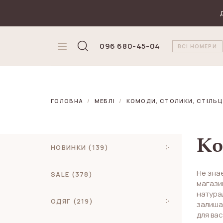
₴
Валюта
096 680-45-04
ВСІ НОМЕРИ
ГОЛОВНА
МЕБЛІ
КОМОДИ, СТОЛИКИ, СТІЛЬЦ
Ко
НОВИНКИ (139)
Не знає
SALE (378)
магазин
натурал
ОДЯГ (219)
залиша
для вас