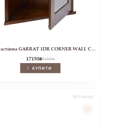
Шафа настінна GARRAT 1DR CORNER WALL CABINET 78*61*33 (Dark Chestnut)
17150
₴
34300
₴
КУПИТИ
03719492