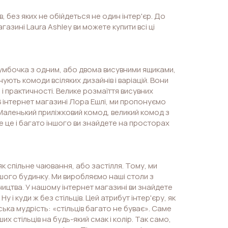
в, без яких не обійдеться не один інтер'єр. До
магазині Laura Ashley ви можете купити всі ці
умбочка з одним, або двома висувними ящиками,
нують комоди всіляких дизайнів і варіацій. Вони
і практичності. Велике розмаїття висувних
В інтернет магазині Лора Ешлі, ми пропонуємо
 Маленький приліжковий комод, великий комод з
е це і багато іншого ви знайдете на просторах
 як спільне чаювання, або застілля. Тому, ми
ашого будинку. Ми виробляємо наші столи з
ництва. У нашому інтернет магазині ви знайдете
Ну і куди ж без стільців. Цей атрибут інтер'єру, як
ька мудрість: «стільців багато не буває». Саме
 стільців на будь-який смак і колір. Так само,