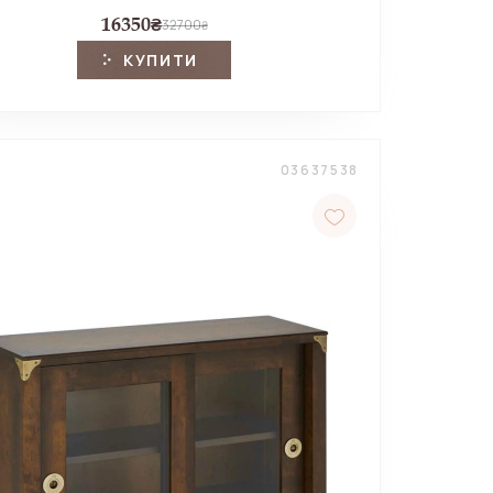
16350
₴
32700
₴
КУПИТИ
03637538