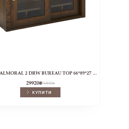
Бюро BALMORAL 2 DRW BUREAU TOP 66*89*27 (Chestnut)
29920
₴
74800
₴
КУПИТИ