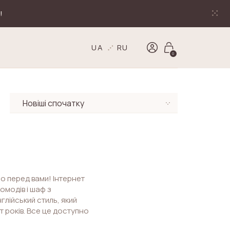
!
UA
RU
0
мо перед вами! Інтернет
омодів і шаф з
глійський стиль, який
 років. Все це доступно
!