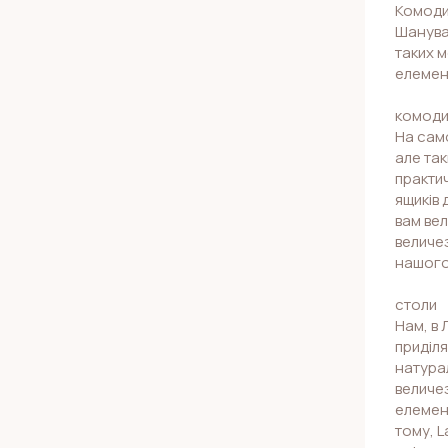
Комоди,
Шанувал
таких м
елемен
комод
На сам
але так
практич
ящиків 
вам вел
величез
нашого
столи
Нам, в 
приділя
натурал
величез
елемент
тому, L