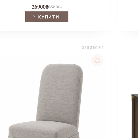
26900
₴
53800
₴
КУПИТИ
03538094