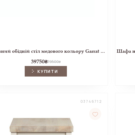
Розсувний обідній стіл медового кольору Garrat Extending Dining Table (Honey)
39750
₴
79500
₴
КУПИТИ
03746712