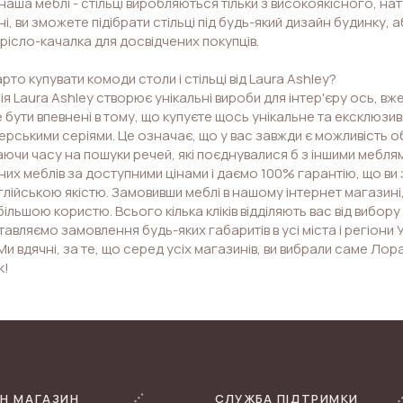
я наша меблі - стільці виробляються тільки з високоякісного, н
і, ви зможете підібрати стільці під будь-який дизайн будинку, або
крісло-качалка для досвідчених покупців.
рто купувати комоди столи і стільці від Laura Ashley?
я Laura Ashley створює унікальні вироби для інтер'єру ось, вже,
бути впевнені в тому, що купуєте щось унікальне та ексклюзи
рськими серіями. Це означає, що у вас завжди є можливість об
аючи часу на пошуки речей, які поєднувалися б з іншими мебл
их меблів за доступними цінами і даємо 100% гарантію, що ви
нглійською якістю. Замовивши меблі в нашому інтернет магазині
більшою користю. Всього кілька кліків відділяють вас від вибо
авляємо замовлення будь-яких габаритів в усі міста і регіони У
Ми вдячні, за те, що серед усіх магазинів, ви вибрали саме Лор
к!
Н МАГАЗИН
СЛУЖБА ПІДТРИМКИ