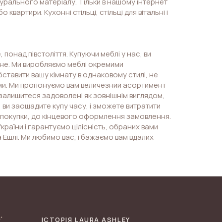
атурального матеріалу. Тільки в нашому інтернет
 квартири. Кухонні стільці, стільці для вітальні і
 понад півстоліття. Купуючи меблі у нас, ви
вне. Ми виробляємо меблі окремими
ставити вашу кімнату в однаковому стилі, не
ями. Ми пропонуємо вам величезний асортимент
 залишитеся задоволені як зовнішнім виглядом,
, ви заощадите купу часу, і зможете витратити
ру покупки, до кінцевого оформлення замовлення.
країни і гарантуємо цілісність, обраних вами
а Ешлі. Ми любимо вас, і бажаємо вам вдалих
ІСТОРІЯ LAURA ASHLEY