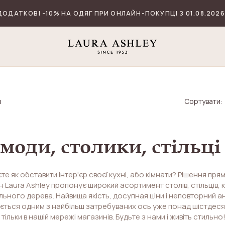
ДОДАТКОВІ -10% НА ОДЯГ ПРИ ОНЛАЙН-ПОКУПЦІ З 01.08.2026
Сортувати:
І
моди, столики, стільці
те як обставити інтер'єр своєї кухні, або кімнати? Рішення пря
 Laura Ashley пропонує широкий асортимент столів, стільців, к
ьного дерева. Найвища якість, досупная ціни і неповторний ан
ється одним з найбільш затребуваних ось уже понад шістдесят
 тільки в нашій мережі магазинів. Будьте з нами і живіть стильно