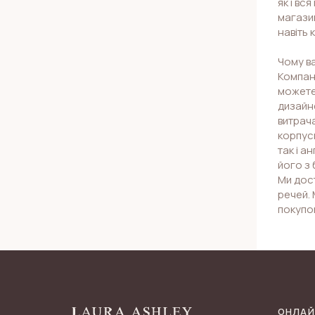
як і вс
магазин
навіть 
Чому ва
Компані
можете 
дизайне
витрач
корпусн
так і а
його з 
Ми дост
речей. 
покупо
ОНЛАЙ