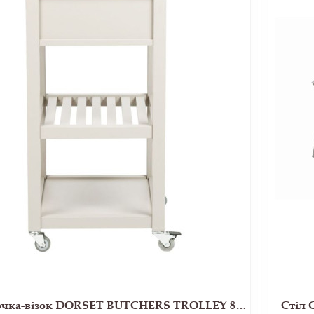
Тумбочка-візок DORSET BUTCHERS TROLLEY 86*65*45 (White)
Стіл 