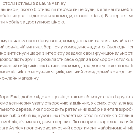
 столи і стільці від Laura Ashley
ьником, якого б стилю в інтер'єрі ви не були, є елементи меблі
еблів, як раз, і відносяться комоди, столи і стільці. В інтернет-
ти меблів за доступною ціною.
и
ому початку свого існування, комодом називалася звичайна т
ий зовнішній вигляд зберігся у комодів ненадовго. Сьогодні, іс
но витиснули шафи з інтер'єру завдяки своїй функціональності 
дозволяють зручно розкласти весь одяг за кольором і стилю. 
ичезний вибір якісних і стильних комодів за доступною ціною.
ною кількістю висувних ящиків, низький коридорний комод - вс
 онлайн магазину.
Лора Ешлі, добре відомо, що ніщо так не зближує сім'ю і друзів,
ємо величезну увагу створенню відмінних, якісних столів ля в
ьного дерева, яке проходить ретельний відбір на етапі вироб
ний вибір обідніх, кухонних і туалетних столів і столиків. Стільці 
 меблів, з'явився одним з перших. Як говорить народна, хазяйс
aura Ashley пропонує величезний асортимент найрізноманітніших