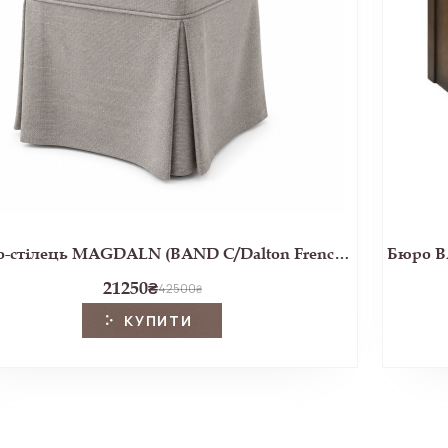
Крісло-стілець MAGDALN (BAND C/Dalton French Grey)
21250
₴
42500
₴
КУПИТИ