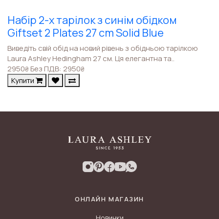
Набір 2-х тарілок з синім обідком
Giftset 2 Plates 27 cm Solid Blue
Виведіть свій обід на новий рівень з обідньою тарілкою
Laura Ashley Hedingham 27 см. Ця елегантна та..
2950
Без ПДВ: 2950
₴
₴
Купити
ОНЛАЙН МАГАЗИН
Новинки