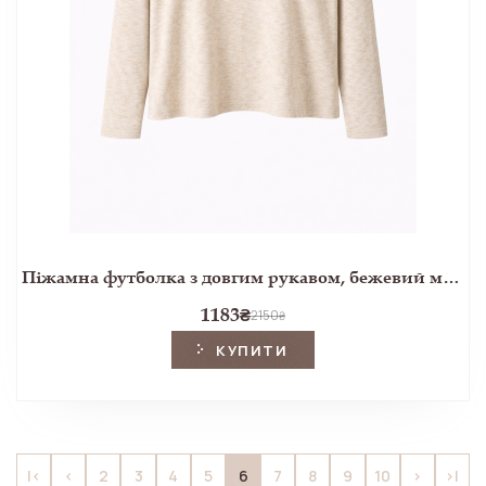
Піжамна футболка з довгим рукавом, бежевий меланж
1183
₴
2150
₴
КУПИТИ
6
|<
<
2
3
4
5
7
8
9
10
>
>|