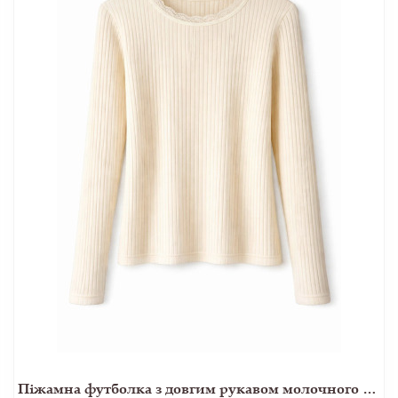
Піжамна футболка з довгим рукавом молочного кольору з вовни та шовку