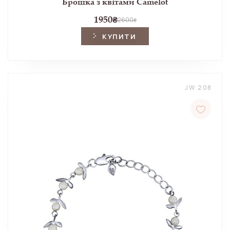
Брошка з квітами Camelot
1950
₴
2600
₴
КУПИТИ
JW 208