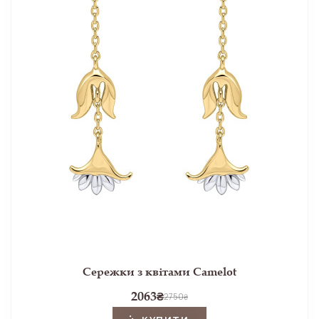
Сережки з квітами Camelot
2063
₴
2750
₴