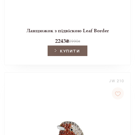
Ланцюжок з підвіскою Leaf Border
2243
₴
2990
₴
КУПИТИ
JW 210