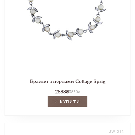
Браслет з перлами Cottage Sprig
2888
₴
3850
₴
КУПИТИ
JW 214