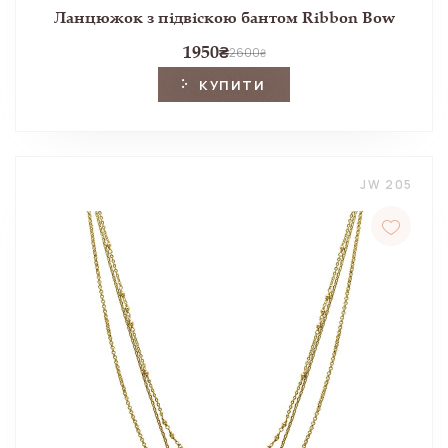
Ланцюжок з підвіскою бантом Ribbon Bow
1950
₴
2600
₴
КУПИТИ
JW 205