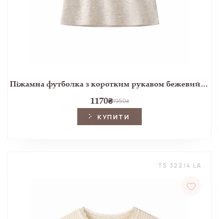
Піжамна футболка з коротким рукавом бежевий меланж
1170
₴
1950
₴
КУПИТИ
TS 322/4 LA