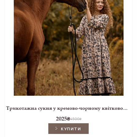
Трикотажна сукня у кремово-чорному квітковому принті Lloyd
2025
₴
4500
₴
КУПИТИ