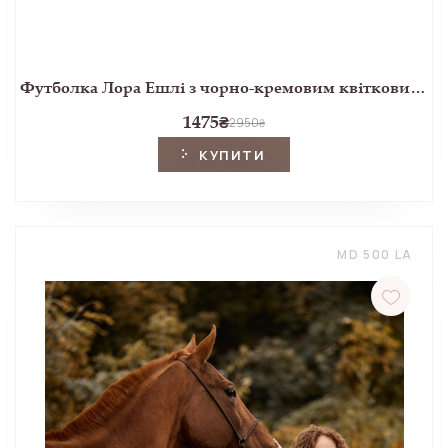
Футболка Лора Ешлі з чорно-кремовим квітковим принтом Lloyd
1475
₴
2950
₴
КУПИТИ
MD 500 LA