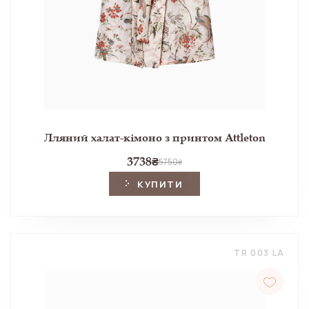
Лляний халат-кімоно з принтом Attleton
3738
₴
5750
₴
КУПИТИ
TR 003 LA