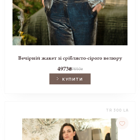
Вечірній жакет зі сріблясто-сірого велюру
4973
₴
7650
₴
КУПИТИ
TR 300 LA