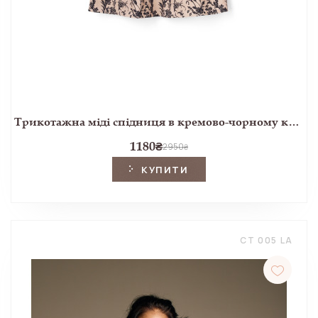
Трикотажна міді спідниця в кремово-чорному квітковому принті Lloyd
1180
₴
2950
₴
КУПИТИ
CT 005 LA