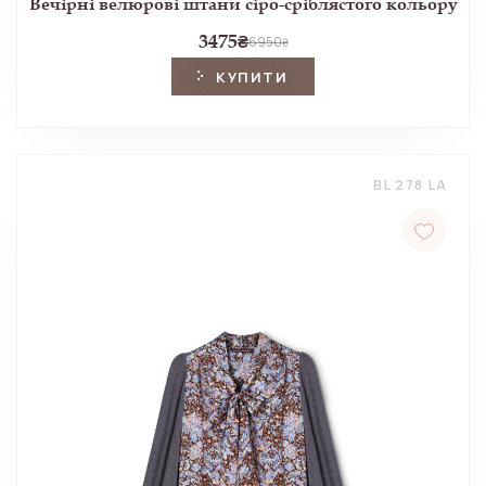
Вечірні велюрові штани сіро-сріблястого кольору
3475
₴
6950
₴
КУПИТИ
BL 278 LA