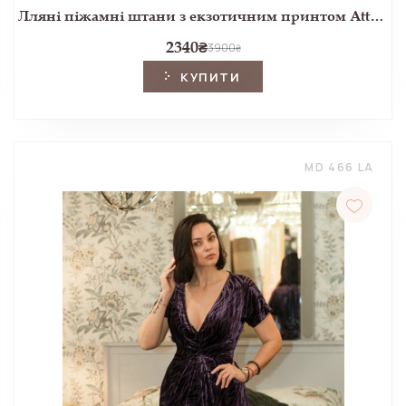
Лляні піжамні штани з екзотичним принтом Attleton
2340
₴
3900
₴
КУПИТИ
MD 466 LA