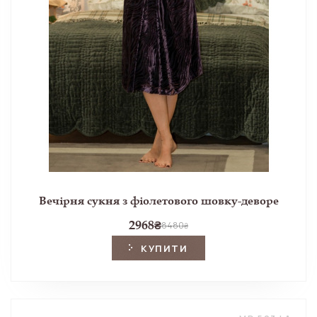
Вечірня сукня з фіолетового шовку-деворе
2968
₴
8480
₴
КУПИТИ