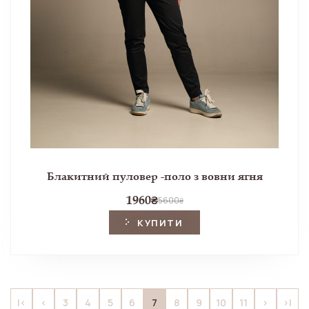
Блакитний пуловер -поло з вовни ягня
1960
₴
5600
₴
КУПИТИ
7
|<
<
3
4
5
6
8
9
10
11
>
>|