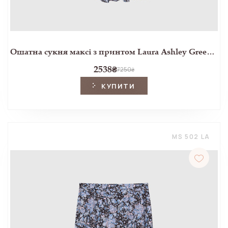
Ошатна сукня максі з принтом Laura Ashley Greenfield Peony
2538
₴
7250
₴
КУПИТИ
MS 502 LA