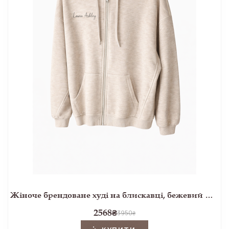
Жіноче брендоване худі на блискавці, бежевий меланж
2568
₴
3950
₴