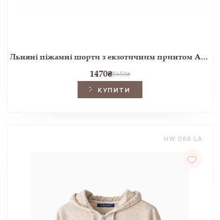
Льняні піжамні шорти з екзотичним принтом Attleton
1470
₴
2450
₴
КУПИТИ
HW 066 LA