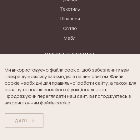
Текстиль
Шпалери
Світло
Меблі
СЛУЖБА ПІДТРИМКИ
Контакти
Ми використовуємо файли cookie, щоб забезпечити вам
Доставка
найкращу можливу взаємодію з нашим сайтом. Файли
cookie необхідні для правильної роботи сайту, а також для
Дисконт
аналізу та поліпшення його функціональності.
Оплата
Продовжуючи переглядати наш сайт, ви погоджуєтесь з
використанням файлів cookie.
Повернення товару
ДАЛІ
ІСТОРІЯ LAURA ASHLEY
Блог