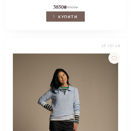
3850
₴
11000
₴
КУПИТИ
JP 101 LA