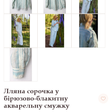
Лляна сорочка у
бірюзово-блакитну
акварельну смужку