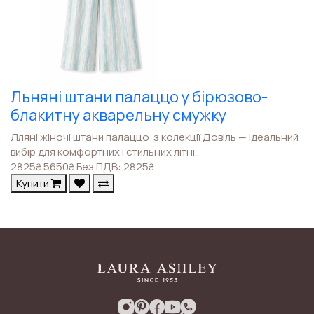
Льняні штани палаццо у бірюзово-
блакитну акварельну смужку
Лляні жіночі штани палаццо з колекції Довіль — ідеальний
вибір для комфортних і стильних літні..
2825
5650
Без ПДВ: 2825
₴
₴
₴
Купити