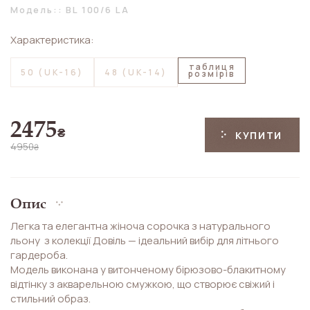
Модель:: BL 100/6 LA
Характеристика:
таблиця
50 (UK-16)
48 (UK-14)
розмірів
2475
₴
КУПИТИ
4950
₴
Опис
Легка та елегантна жіноча сорочка з натурального
льону з колекції Довіль — ідеальний вибір для літнього
гардероба.
Модель виконана у витонченому бірюзово-блакитному
відтінку з акварельною смужкою, що створює свіжий і
стильний образ.