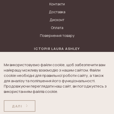
Контакти
Доставка
Дисконт
Оплата
Повернення товару
ІСТОРІЯ LAURA ASHLEY
Блог
Ми використовуємо файли cookie, щоб забезпечити вам
Історія K&A
найкращу можливу взаємодію з нашим сайтом. Файли
Історія Laura Ashley
cookie необхідні для правильної роботи сайту, а також
для аналізу та поліпшення його функціональності.
Продовжуючи переглядати наш сайт, ви погоджуєтесь з
використанням файлів cookie.
© Laura Ashley. All Rights Reserved.
ДОГОВІР ПУБЛІЧНОЇ
ПОЛІТИКА
ДАЛІ
ОФЕРТИ
КОНФІДЕНЦІЙНОСТІ