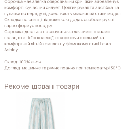
Сорочка має злегка оверсайзний крій, який забезпечує
комфорт і сучасний силует. Довгий рукав та застібка на
гудзики по переду підкреслюють класичний стиль моделі.
Складка по спинці під кокеткою додає свободи рухів і
гарно формує посадку.
Сорочка ідеально поєднується з лляними штанами
палаццо з тієї ж колекції, створюючи стильний та
комфортний літній комплект у фірмовому стилі Laura
Ashley.
Склад: 100% льон.
Догляд: машинне та ручне прання при температурі 30*С
Рекомендовані товари