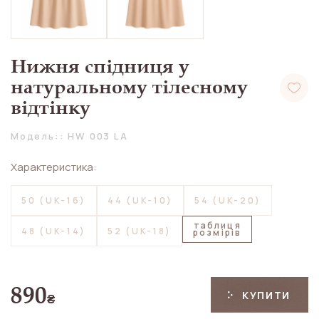
Нижня спідниця у
натуральному тілесному
відтінку
Модель:: HW 003 LA
Характеристика:
50 (UK-16)
44 (UK-10)
54 (UK-20)
таблиця
48 (UK-14)
52 (UK-18)
розмірів
890
КУПИТИ
₴