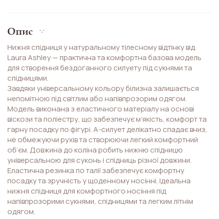
Опис
Нижня спідниця у натуральному тілесному відтінку від
Laura Ashley — практична та комфортна базова модель
для створення бездоганного силуету під сукнями та
спідницями.
Завдяки універсальному кольору білизна залишається
непомітною під світлим або напівпрозорим одягом.
Модель виконана з еластичного матеріалу на основі
віскози та поліестру, що забезпечує м’якість, комфорт та
гарну посадку по фігурі. А-силует делікатно спадає вниз,
не обмежуючи рухів та створюючи легкий комфортний
об’єм. Довжина до коліна робить нижню спідницю
універсальною для суконь і спідниць різної довжини.
Еластична резинка по талії забезпечує комфортну
посадку та зручність у щоденному носінні. Ідеальна
нижня спідниця для комфортного носіння під
напівпрозорими сукнями, спідницями та легким літнім
одягом.