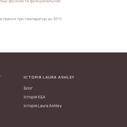
ільш зручною та функціональною.
е прання при температурі до 30*С
ІСТОРІЯ LAURA ASHLEY
Блог
Історія K&A
Історія Laura Ashley