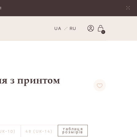
!
UA
RU
0
ня з принтом
таблиця
UK-10)
48 (UK-14)
розмірів