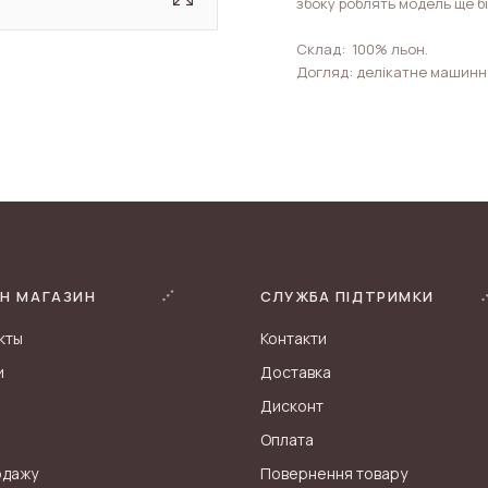
збоку роблять модель ще б
Склад: 100% льон.
Догляд: делікатне машинн
Н МАГАЗИН
СЛУЖБА ПІДТРИМКИ
кты
Контакти
и
Доставка
Дисконт
Оплата
одажу
Повернення товару