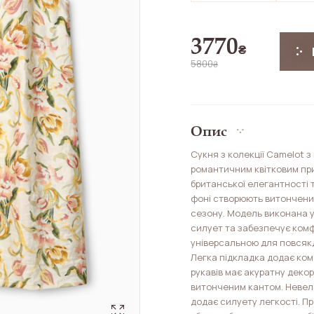
3770
₴
5800
₴
Опис
Сукня з колекції Camelot з
романтичним квітковим при
британської елегантності т
фоні створюють витончений
сезону. Модель виконана у
силует та забезпечує комф
універсальною для повсякд
Легка підкладка додає ком
рукавів має акуратну декор
витонченим кантом. Невелик
додає силуету легкості. Пр