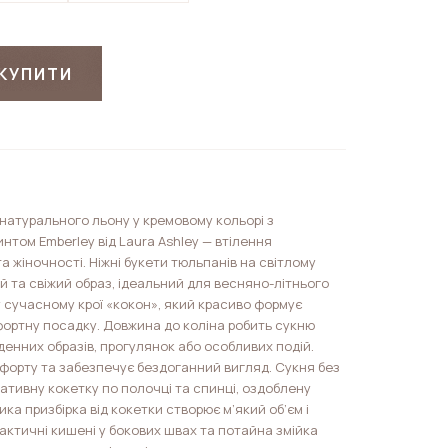
КУПИТИ
 натурального льону у кремовому кольорі з
нтом Emberley від Laura Ashley — втілення
а жіночності. Ніжні букети тюльпанів на світлому
 та свіжий образ, ідеальний для весняно-літнього
 сучасному крої «кокон», який красиво формує
ортну посадку. Довжина до коліна робить сукню
енних образів, прогулянок або особливих подій.
форту та забезпечує бездоганний вигляд. Сукня без
ативну кокетку по полочці та спинці, оздоблену
а призбірка від кокетки створює м’який об’єм і
актичні кишені у бокових швах та потайна змійка