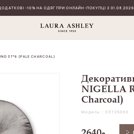
ДОДАТКОВІ -10% НА ОДЯГ ПРИ ОНЛАЙН-ПОКУПЦІ З 01.08.2026
ND 37*6 (PALE CHARCOAL)
Декоратив
NIGELLA R
Charcoal)
Модель:: 03725000
2640