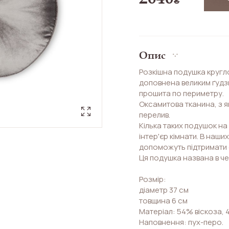
₴
Опис
Розкішна подушка кругло
доповнена великим ґудзи
прошита по периметру.
Оксамитова тканина, з 
перелив.
Кілька таких подушок на 
інтер'єр кімнати. В наши
допоможуть підтримати с
Ця подушка названа в че
Розмір:
діаметр 37 см
товщина 6 см
Матеріал: 54% віскоза,
Наповнення: пух-перо.