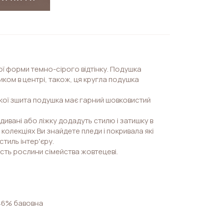
ї форми темно-сірого відтінку. Подушка
ком в центрі, також, ця кругла подушка
якої зшита подушка має гарний шовковистий
дивані або ліжку додадуть стилю і затишку в
х колекціях Ви знайдете пледи і покривала які
тиль інтер'єру.
сть рослини сімейства жовтецеві.
 46% бавовна