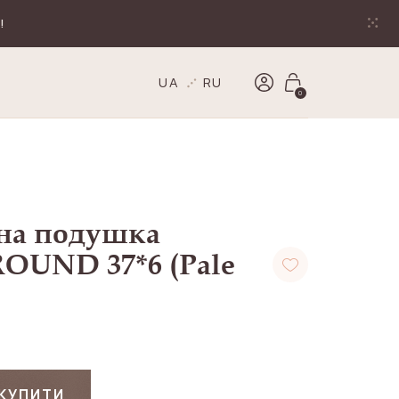
!
UA
RU
0
на подушка
OUND 37*6 (Pale
КУПИТИ