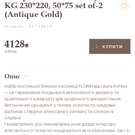
KG 230*220, 50*75 set of-2
(Antique Gold)
Модель:: 03723873
4128
₴
КУПИТИ
6350
₴
Опис
Набір постільної білизни з колекції FLORIN від Laura Ashley
— це гармонійне поєднання витонченого дизайну та
практичного комфорту для щоденного використання.
Витончений орнамент у теплих золотисто-медових
відтінках створює атмосферу затишку та спокою в
спальні.
Геометрично-рослинний візерунок додає інтер’єру
елегантності та легко поєднується як із класичним, так і з