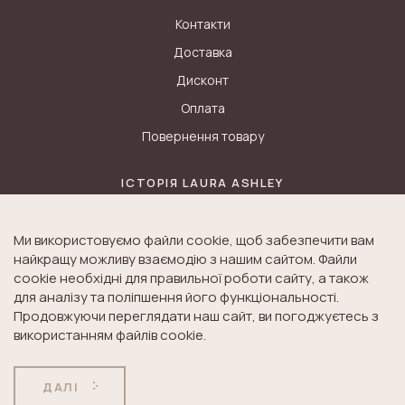
Контакти
Доставка
Дисконт
Оплата
Повернення товару
ІСТОРІЯ LAURA ASHLEY
Блог
Ми використовуємо файли cookie, щоб забезпечити вам
Історія K&A
найкращу можливу взаємодію з нашим сайтом. Файли
Історія Laura Ashley
cookie необхідні для правильної роботи сайту, а також
для аналізу та поліпшення його функціональності.
Продовжуючи переглядати наш сайт, ви погоджуєтесь з
використанням файлів cookie.
© Laura Ashley. All Rights Reserved.
ДОГОВІР ПУБЛІЧНОЇ
ПОЛІТИКА
ДАЛІ
ОФЕРТИ
КОНФІДЕНЦІЙНОСТІ