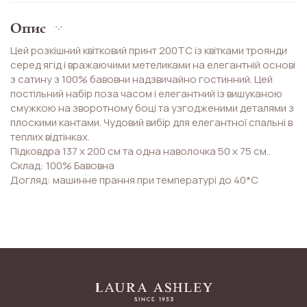
Опис
Цей розкішний квітковий принт 200TC із квітками троянди
серед ягід і вражаючими метеликами на елегантній основі
з сатину з 100% бавовни надзвичайно гостинний. Цей
постільний набір поза часом і елегантний із вишуканою
смужкою на зворотному боці та узгодженими деталями з
плоскими кантами. Чудовий вибір для елегантної спальні в
теплих відтінках.
Підковдра 137 х 200 см та одна наволочка 50 х 75 см..
Склад: 100% Бавовна
Догляд: машинне прання при температурі до 40*С