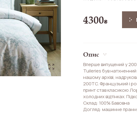
4300
₴
Опис
Вперше випущений у 2002
Tuileries був натхненний
нашому архіві, надруков
200TC. Французький і р
принт став класикою Лори
холодних відтінках. Підк
Склад: 100% Бавовна
Догляд: машинне прання