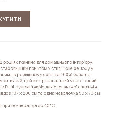
КУПИТИ
 році як тканина для домашнього інтер’єру,
 старовинним принтом у стилі Toile de Jouy у
аним на розкішному сатині зі 100% бавовни
омантичний, цей екстравагантний монотонний
 Ешлі. Чудовий вибір для елегантної спальні в
овдра 137 х 200 см та одна наволочка 50 х 75 см.
 при температурі до 40*С