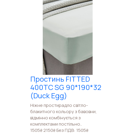
Простинь FITTED
400TC SG 90*190*32
(Duck Egg)
Ніжне простирадло світло-
блакитного кольору з бавовни,
відмінно комбінується з
комплектами постільно..
1505
2150
Без ПДВ: 1505
₴
₴
₴