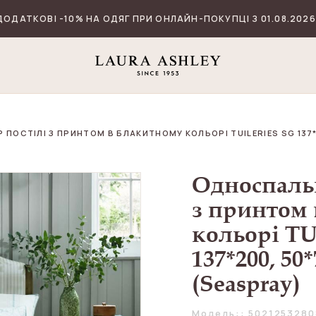
ДОДАТКОВІ -10% НА ОДЯГ ПРИ ОНЛАЙН-ПОКУПЦІ З 01.08.2026
ПОСТІЛІ З ПРИНТОМ В БЛАКИТНОМУ КОЛЬОРІ TUILERIES SG 137*2
Односпальн
з принтом
кольорі T
137*200, 50*
(Seaspray)
Модель:: 5021253280