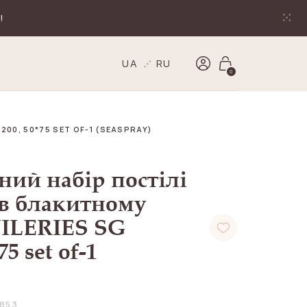
!
UA
RU
0
00, 50*75 SET OF-1 (SEASPRAY)
ий набір постілі
 в блакитному
UILERIES SG
75 set of-1
853