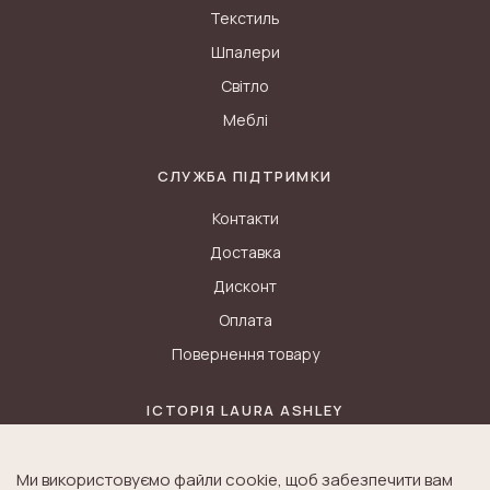
Текстиль
Шпалери
Світло
Меблі
СЛУЖБА ПІДТРИМКИ
Контакти
Доставка
Дисконт
Оплата
Повернення товару
ІСТОРІЯ LAURA ASHLEY
Блог
Ми використовуємо файли cookie, щоб забезпечити вам
Історія K&A