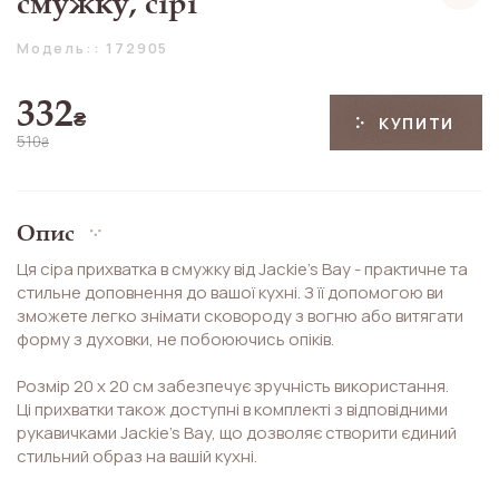
смужку, сірі
Модель:: 172905
332
₴
КУПИТИ
510
₴
Опис
Ця сіра прихватка в смужку від Jackie's Bay - практичне та
стильне доповнення до вашої кухні. З її допомогою ви
зможете легко знімати сковороду з вогню або витягати
форму з духовки, не побоюючись опіків.
Розмір 20 х 20 см забезпечує зручність використання.
Ці прихватки також доступні в комплекті з відповідними
рукавичками Jackie's Bay, що дозволяє створити єдиний
стильний образ на вашій кухні.