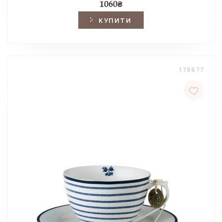
1060
₴
КУПИТИ
178677