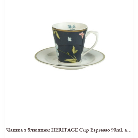
Чашка з блюдцем HERITAGE Cup Espresso 90ml. and Saucer Ø12 (Midnight)