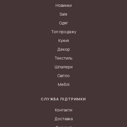
Новинки
Sale
Одяг
Топ продажу
Кухня
Декор
Текстиль
Шпалери
Світло
Меблі
СЛУЖБА ПІДТРИМКИ
Контакти
Ми використовуємо файли cookie, щоб забезпечити вам
Доставка
найкращу можливу взаємодію з нашим сайтом. Файли