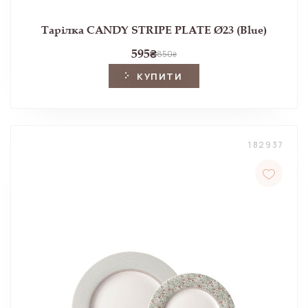
Тарілка CANDY STRIPE PLATE Ø23 (Blue)
595
₴
850
₴
КУПИТИ
182937