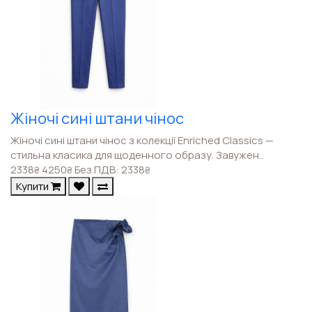
Жіночі сині штани чінос
Жіночі сині штани чінос з колекції Enriched Classics —
стильна класика для щоденного образу. Завужен..
2338
4250
Без ПДВ: 2338
₴
₴
₴
Купити