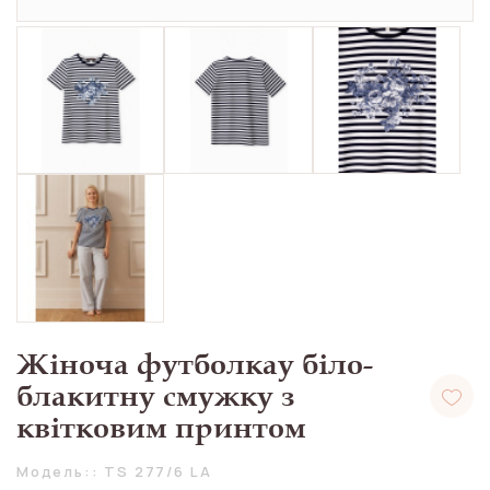
Жіноча футболкау біло-
блакитну смужку з
квітковим принтом
Модель:: TS 277/6 LA