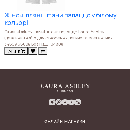
Жіночі лляні штани палаццо у білому
кольорі
Стильні жіночі лляні штани палаццо Laura Ashley —
ідеальний вибір для створення легких та елегантних..
3480
5800
Без ПДВ: 3480
₴
₴
₴
Купити
ОНЛАЙН МАГАЗИН