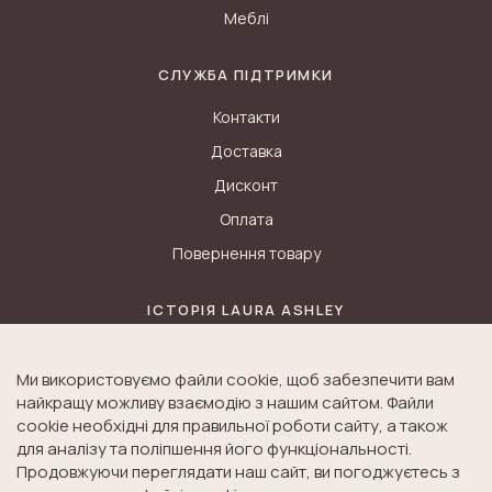
Меблі
СЛУЖБА ПІДТРИМКИ
Контакти
Доставка
Дисконт
Оплата
Повернення товару
ІСТОРІЯ LAURA ASHLEY
Блог
Ми використовуємо файли cookie, щоб забезпечити вам
Історія K&A
найкращу можливу взаємодію з нашим сайтом. Файли
Історія Laura Ashley
cookie необхідні для правильної роботи сайту, а також
для аналізу та поліпшення його функціональності.
Продовжуючи переглядати наш сайт, ви погоджуєтесь з