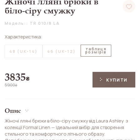
Жіночі лляні брюки в
біло-сіру смужку
Модель:: TR 010/8 LA
Характеристика:
таблиця
48 (UK-14)
46 (UK-12)
розмірів
3835
₴
КУПИТИ
5900
₴
Опис
Жіночі лляні брюки в біло-сіру смужку від Laura Ashley з
колекції Formal Linen — ідеальний вибір для створення
стильного та комфортного літнього образу.