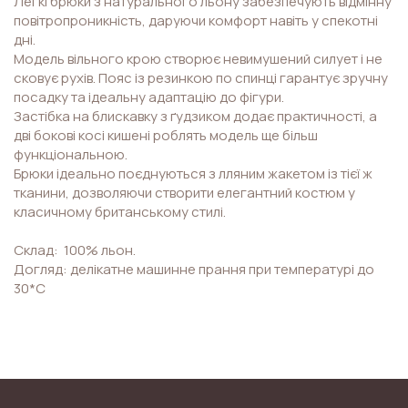
Легкі брюки з натурального льону забезпечують відмінну
повітропроникність, даруючи комфорт навіть у спекотні
дні.
Модель вільного крою створює невимушений силует і не
сковує рухів. Пояс із резинкою по спинці гарантує зручну
посадку та ідеальну адаптацію до фігури.
Застібка на блискавку з ґудзиком додає практичності, а
дві бокові косі кишені роблять модель ще більш
функціональною.
Брюки ідеально поєднуються з лляним жакетом із тієї ж
тканини, дозволяючи створити елегантний костюм у
класичному британському стилі.
Склад: 100% льон.
Догляд: делікатне машинне прання при температурі до
30*С