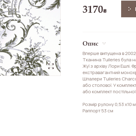
3170
₴
Опис
Вперше випущена в 2002 
Тканина Tuileries була 
Жуї з архіву Лори Ешлі.
екстравагантний монохр
Шпалери Tuileries Charco
або столової. У комплек
або комплект постільної 
Розмір рулону 0,53 х10 м
Раппорт 53 см