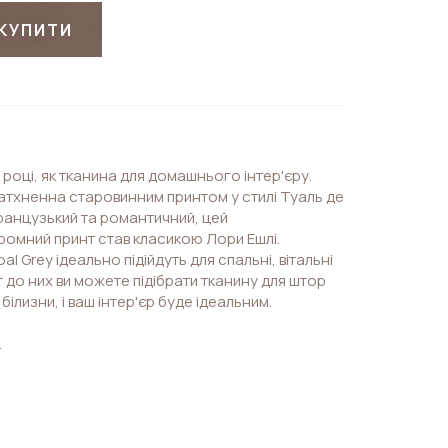
КУПИТИ
році, як тканина для домашнього інтер'єру.
натхненна старовинним принтом у стилі Туаль де
 Французький та романтичний, цей
омний принт став класикою Лори Ешлі.
al Grey ідеально підійдуть для спальні, вітальні
т до них ви можете підібрати тканину для штор
білизни, і ваш інтер'єр буде ідеальним.
.