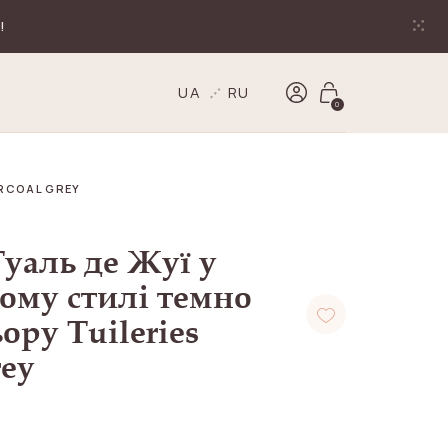
!
UA
RU
0
RCOAL GREY
уаль де Жуї у
ому стилі темно
ору Tuileries
rey