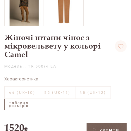
Жіночі штани чінос з
мікровельвету у кольорі
Camel
Модель:: TR 500/4 LA
Характеристика:
44 (UK-10)
52 (UK-18)
46 (UK-12)
таблиця
розмірів
1520
₴
КУПИТИ