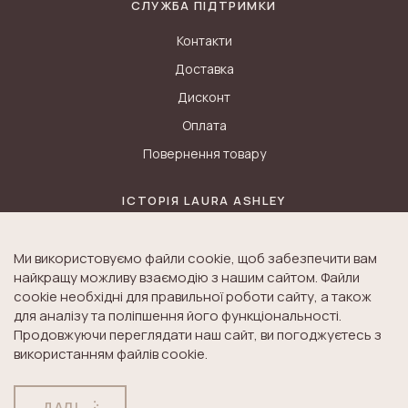
СЛУЖБА ПІДТРИМКИ
Контакти
Доставка
Дисконт
Оплата
Повернення товару
ІСТОРІЯ LAURA ASHLEY
Блог
Ми використовуємо файли cookie, щоб забезпечити вам
Історія K&A
найкращу можливу взаємодію з нашим сайтом. Файли
Історія Laura Ashley
cookie необхідні для правильної роботи сайту, а також
для аналізу та поліпшення його функціональності.
Продовжуючи переглядати наш сайт, ви погоджуєтесь з
використанням файлів cookie.
© Laura Ashley. All Rights Reserved.
ДОГОВІР ПУБЛІЧНОЇ
ПОЛІТИКА
ДАЛІ