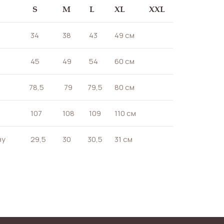
S
M
L
XL
XXL
34
38
43
49 см
45
49
54
60 см
78,5
79
79,5
80 см
107
108
109
110 см
зу
29,5
30
30,5
31 см