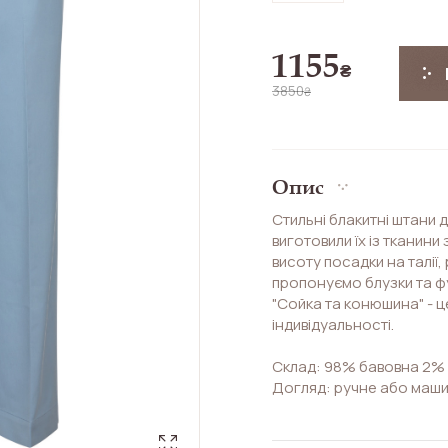
1155
₴
3850
₴
Опис
Стильні блакитні штани 
виготовили їх із тканини
висоту посадки на талії,
пропонуємо блузки та фу
"Сойка та конюшина" - ц
індивідуальності.
Склад: 98% бавовна 2% 
Догляд: ручне або маши