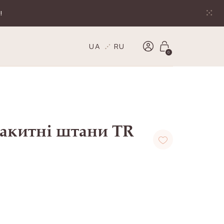
!
UA
RU
0
лакитні штани TR