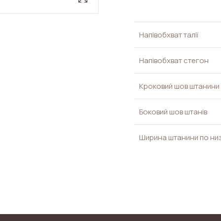
Напівобхват талії
Напівобхват стегон
Кроковий шов штанини
Боковий шов штанів
Ширина штанини по ни