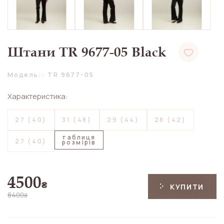
Штани TR 9677-05 Black
Модель:: TR 9677-05
Характеристика:
27 (40)
31 (48)
29 (44)
28 (42)
таблиця
27 (40)
розмірів
4500
₴
КУПИТИ
8400
₴