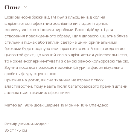
Опис
Шовкові чорні брюки від ТМ K&A з кльошем від коліна
відрізняються ефектним зовнішнім виглядом і гарною
сполучуваністю з іншими виробами. Вони підійдуть і для
створення повсякденного образу, і для ділового. Ошатна блуза,
стильний піджак або теплий светр - з цими оригінальними
брюками буде поєднуватися практично все. А якщо додати до
цього той факт, що чорний колір відрізняється універсальністю,
то можна експериментувати з самою різною кольоровою гамою.
Зручна посадка приховає недоліки фігури, а фасон візуально
зробить фігуру стрункішою.
Приємна на дотик, якісна тканина не втрачає своїх
властивостей, тому навіть після багаторазового прання штани
залишаться такими ж ефектними.
Матеріал: 90% Шовк шармез 19 Момме, 10% Спандекс
Розмір дівчини-моделі:
Зріст 175 см