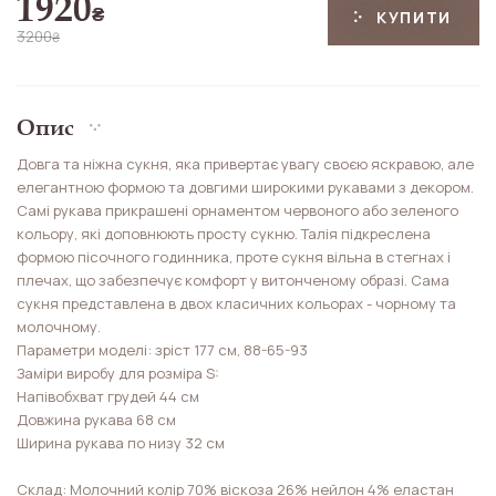
1920
₴
КУПИТИ
3200
₴
Опис
Довга та ніжна сукня, яка привертає увагу своєю яскравою, але
елегантною формою та довгими широкими рукавами з декором.
Самі рукава прикрашені орнаментом червоного або зеленого
кольору, які доповнюють просту сукню. Талія підкреслена
формою пісочного годинника, проте сукня вільна в стегнах і
плечах, що забезпечує комфорт у витонченому образі. Сама
сукня представлена в двох класичних кольорах - чорному та
молочному.
Параметри моделі: зріст 177 см, 88-65-93
Заміри виробу для розміра S:
Напівобхват грудей 44 см
Довжина рукава 68 см
Ширина рукава по низу 32 см
Склад: Молочний колір 70% віскоза 26% нейлон 4% еластан