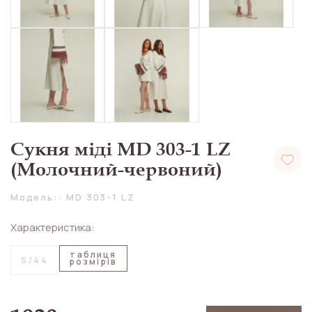
Сукня міді MD 303-1 LZ
(Молочний-червоний)
Модель:: MD 303-1 LZ
Характеристика:
таблиця
S/44
розмірів