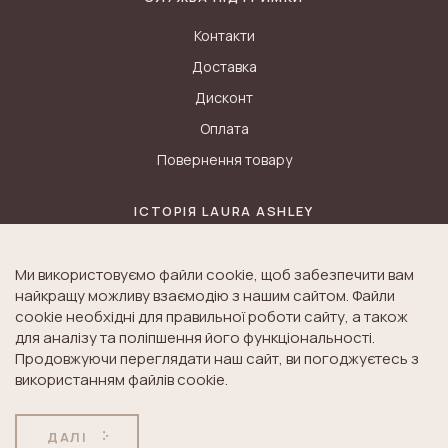
Контакти
Доставка
Дисконт
Оплата
Повернення товару
ІСТОРІЯ LAURA ASHLEY
Блог
Ми використовуємо файли cookie, щоб забезпечити вам
Історія K&A
найкращу можливу взаємодію з нашим сайтом. Файли
Історія Laura Ashley
cookie необхідні для правильної роботи сайту, а також
для аналізу та поліпшення його функціональності.
Продовжуючи переглядати наш сайт, ви погоджуєтесь з
використанням файлів cookie.
© Laura Ashley. All Rights Reserved.
ДОГОВІР ПУБЛІЧНОЇ
ПОЛІТИКА
ДАЛІ