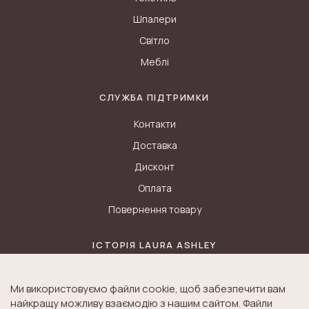
Шпалери
Світло
Меблі
СЛУЖБА ПІДТРИМКИ
Контакти
Доставка
Дисконт
Оплата
Повернення товару
ІСТОРІЯ LAURA ASHLEY
Блог
Ми використовуємо файли cookie, щоб забезпечити вам
Історія K&A
найкращу можливу взаємодію з нашим сайтом. Файли