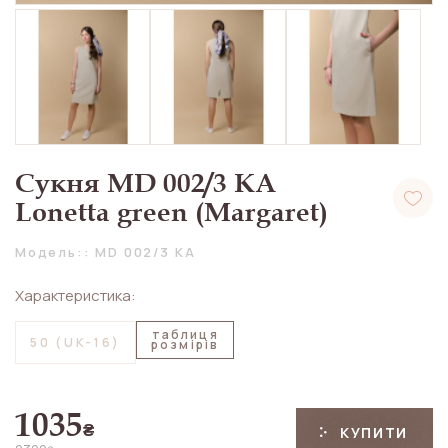
Сукня MD 002/3 KA
Lonetta green (Margaret)
Модель:: MD 002/3 KA
Характеристика:
таблиця
50 (UK-16)
розмірів
1035
₴
КУПИТИ