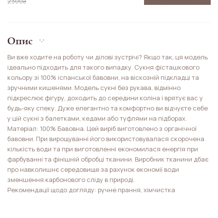
2300
₴
Опис
Ви вже ходите на роботу чи ділові зустрічі? Якщо так, ця модель
ідеально підходить для такого випадку. Сукня фісташкового
кольору зі 100% іспанської бавовни, на віскозній підкладці та
зручними кишенями. Модель сукні без рукава, відмінно
підкреслює фігуру, доходить до середини коліна і врятує вас у
будь-яку спеку. Дуже елегантно та комфортно ви відчуєте себе
у цій сукні з балетками, кедами або туфлями на підборах.
Матеріал: 100% Бавовна. Цей виріб виготовлено з органічної
бавовни. При вирощуванні його використовувалася скорочена
кількість води та при виготовленні економилася енергія при
фарбуванні та фінішній обробці тканини. Виробник тканини дбає
про навколишнє середовище за рахунок економії води
зменшення карбонового сліду в природі.
Рекомендації щодо догляду: ручне прання, хімчистка