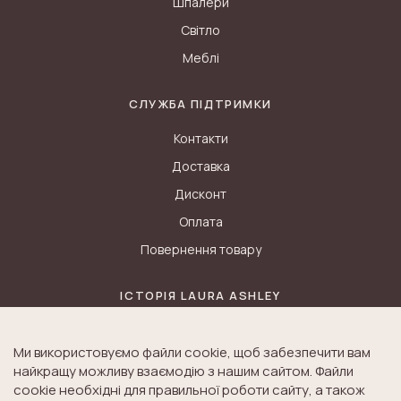
Шпалери
Світло
Меблі
СЛУЖБА ПІДТРИМКИ
Контакти
Доставка
Дисконт
Оплата
Повернення товару
ІСТОРІЯ LAURA ASHLEY
Блог
Ми використовуємо файли cookie, щоб забезпечити вам
Історія K&A
найкращу можливу взаємодію з нашим сайтом. Файли
Історія Laura Ashley
cookie необхідні для правильної роботи сайту, а також