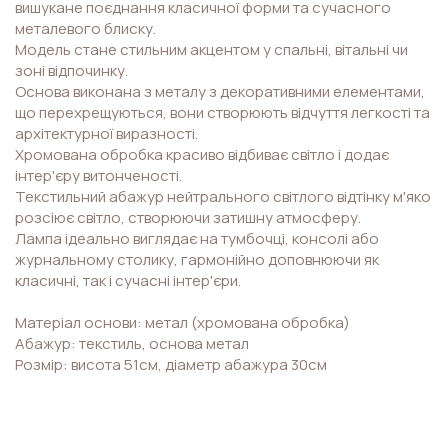
вишукане поєднання класичної форми та сучасного
металевого блиску.
Модель стане стильним акцентом у спальні, вітальні чи
зоні відпочинку.
Основа виконана з металу з декоративними елементами,
що перехрещуються, вони створюють відчуття легкості та
архітектурної виразності.
Хромована обробка красиво відбиває світло і додає
інтер'єру витонченості.
Текстильний абажур нейтрального світлого відтінку м'яко
розсіює світло, створюючи затишну атмосферу.
Лампа ідеально виглядає на тумбочці, консолі або
журнальному столику, гармонійно доповнюючи як
класичні, так і сучасні інтер'єри.
Матеріал основи: метал (хромована обробка)
Абажур: текстиль, основа метал
Розмір: висота 51см, діаметр абажура 30см