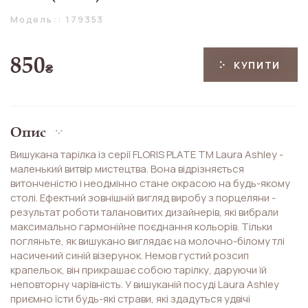
Модель:: 179353
850
КУПИТИ
₴
Опис
Вишукана тарілка із серії FLORIS PLATE ТМ Laura Ashley -
маленький витвір мистецтва. Вона відрізняється
витонченістю і неодмінно стане окрасою на будь-якому
столі. Ефектний зовнішній вигляд виробу з порцеляни -
результат роботи талановитих дизайнерів, які вибрали
максимально гармонійне поєднання кольорів. Тільки
погляньте, як вишукано виглядає на молочно-білому тлі
насичений синій візерунок. Немов густий розсип
крапельок, він прикрашає собою тарілку, даруючи їй
неповторну чарівність. У вишуканій посуді Laura Ashley
приємно їсти будь-які страви, які здадуться удвічі