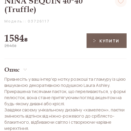
NINA SEQUIN 40*40
(Truffle)
Модель:: 03726117
1584
₴
КУПИТИ
2640
₴
Опис
Привнесіть у ваш інтер'єр нотку розкоші та гламуру із цією
вишуканою декоративною подушкою Laura Ashley.
Прикрашена тисячами паєток, що переливаються, у формі
пелюсток, вона стане притягуючим погляд акцентом на
будь-якому дивані або кріслі.
Завдяки своєму унікальному дизайну «хамелеон», паєтки
змінюють відтінок від ніжно-рожевого до сріблясто-
блакитного, відбиваючи світло і створюючи чарівне
мерехтіння.