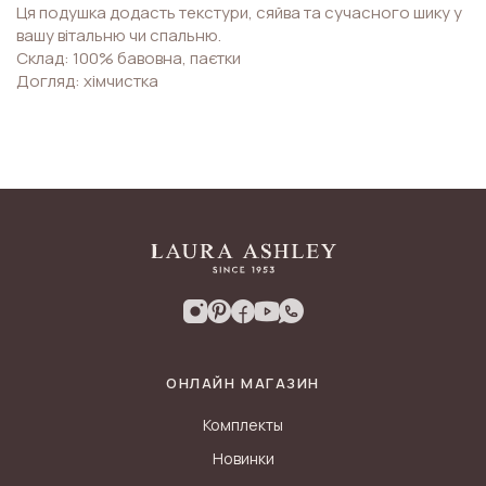
Ця подушка додасть текстури, сяйва та сучасного шику у
вашу вітальню чи спальню.
Склад: 100% бавовна, паєтки
Догляд: хімчистка
ОНЛАЙН МАГАЗИН
Комплекты
Новинки