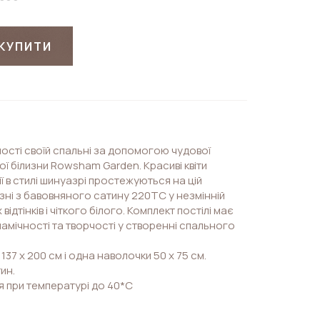
КУПИТИ
ості своїй спальні за допомогою чудової
ї білизни Rowsham Garden. Красиві квіти
олії в стилі шинуазрі простежуються на цій
изні з бавовняного сатину 220TC у незмінній
відтінків і чіткого білого. Комплект постілі має
амічності та творчості у створенні спального
137 х 200 см і одна наволочки 50 х 75 см.
ин.
 при температурі до 40*С