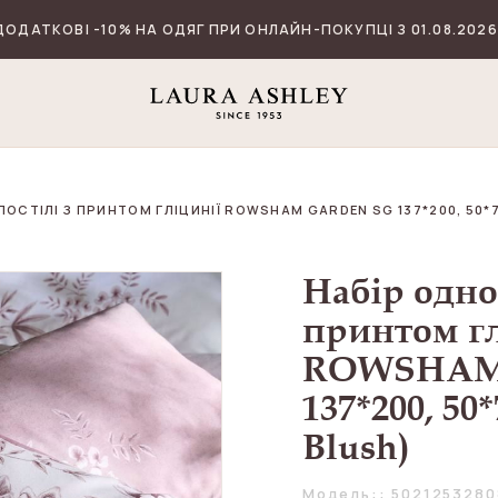
ДОДАТКОВІ -10% НА ОДЯГ ПРИ ОНЛАЙН-ПОКУПЦІ З 01.08.2026
ОСТІЛІ З ПРИНТОМ ГЛІЦИНІЇ ROWSHAM GARDEN SG 137*200, 50*75
Набір одно
принтом гл
ROWSHAM
137*200, 50*
Blush)
Модель:: 502125328