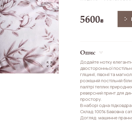
5600
₴
Опис
Додайте нотку елегантн
двосторонньої постільно
гліцинії, півонії та магн
розкішній постільній біл
палітрі теплих природних 
реверсний принт для дин
простору.
В наборі одна підковдра 
Склад:100% Бавовна сат
Догляд: машинне прання