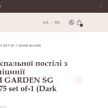
!
UA
RU
0
 SET OF-1 (DARK BLUSH)
спальної постілі з
іцинії
 GARDEN SG
75 set of-1 (Dark
0808