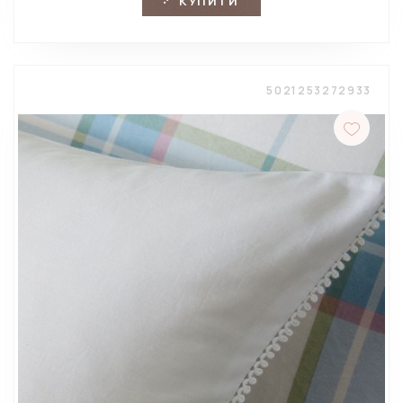
КУПИТИ
5021253272933