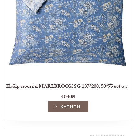
Набір постілі MARLBROOK SG 137*200, 50*75 set of-1 (Dusky Seaspray)
4090
₴
КУПИТИ