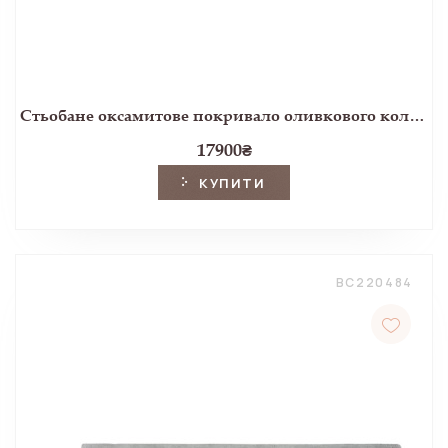
Стьобане оксамитове покривало оливкового кольору SCALLOPED (Pine Green)
17900
₴
КУПИТИ
BC220484