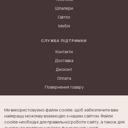
Шпалери
Світло
Меблі
СЛУЖБА ПІДТРИМКИ
Контакти
Ми використовуємо файли cookie, щоб забезпечити вам
найкращу можливу взаємодію з нашим сайтом. Файли
Доставка
cookie необхідні для правильної роботи сайту, а також для
Дисконт
аналізу та поліпшення його функціональності.
Оплата
Продовжуючи переглядати наш сайт, ви погоджуєтесь з
використанням файлів cookie.
Повернення товару
ДАЛІ
ІСТОРІЯ LAURA ASHLEY
Блог
Історія K&A