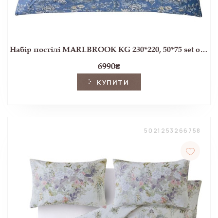
Набір постілі MARLBROOK KG 230*220, 50*75 set of-2 (Dusky Seaspray)
6990
₴
КУПИТИ
5021253266758