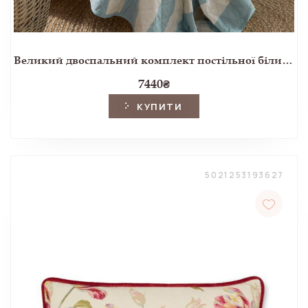
Великий двоспальний комплект постільної білизни в блакитну смужку LILLE STRIPE SEASPRAY SK 220x260, 50x75 см
7440
₴
КУПИТИ
5021253193627