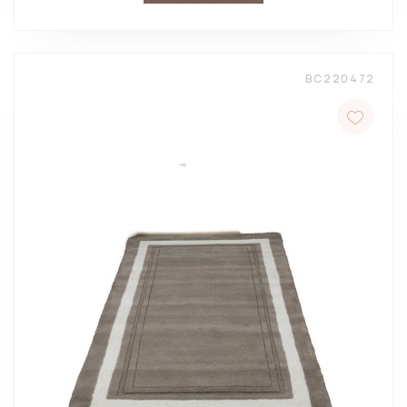
BC220472