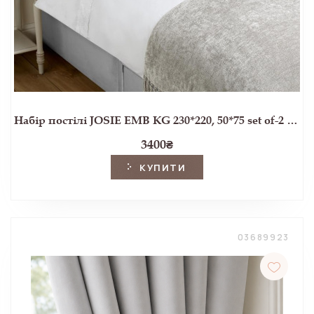
Набір постілі JOSIE EMB KG 230*220, 50*75 set of-2 (White)
3400
₴
КУПИТИ
03689923