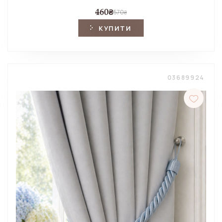
460
₴
570
₴
КУПИТИ
03689924