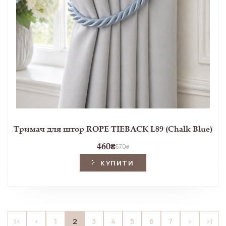
Тримач для штор ROPE TIEBACK L89 (Chalk Blue)
460
₴
570
₴
КУПИТИ
2
|<
<
1
3
4
5
6
7
>
>|