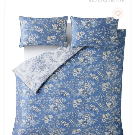
5021253267038