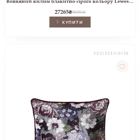
Вовняний килим блакитно-сірого кольору Lewes DOVE GREY 200x290
27265
₴
38950
₴
КУПИТИ
5021253219136