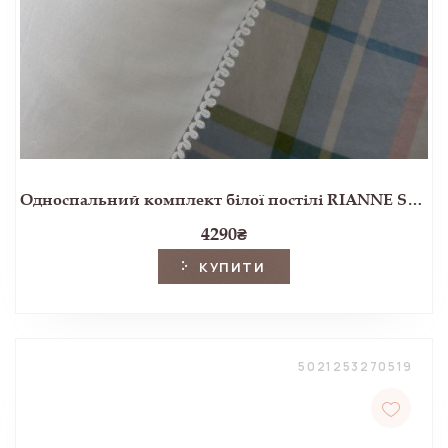
Односпальний комплект білої постілі RIANNE SG 137*200, 50*75 set of-1 (White)
4290
₴
КУПИТИ
5021253270519