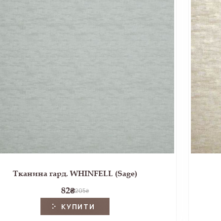
Тканина гард. WHINFELL (Sage)
82
₴
205
₴
КУПИТИ