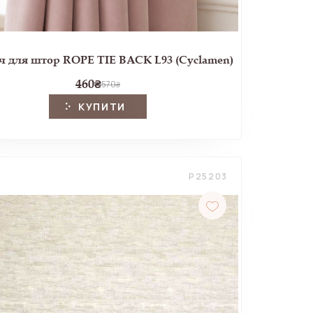
 для штор ROPE TIE BACK L93 (Cyclamen)
460
₴
570
₴
КУПИТИ
P25203