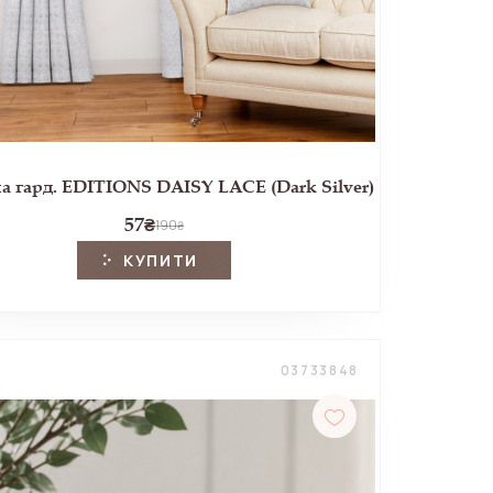
 гард. EDITIONS DAISY LACE (Dark Silver)
57
₴
190
₴
КУПИТИ
03733848