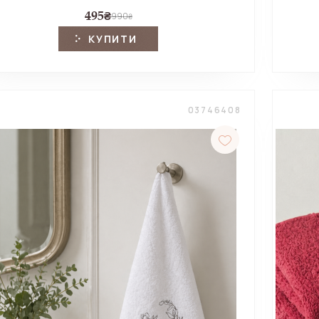
495
₴
990
₴
КУПИТИ
03746408