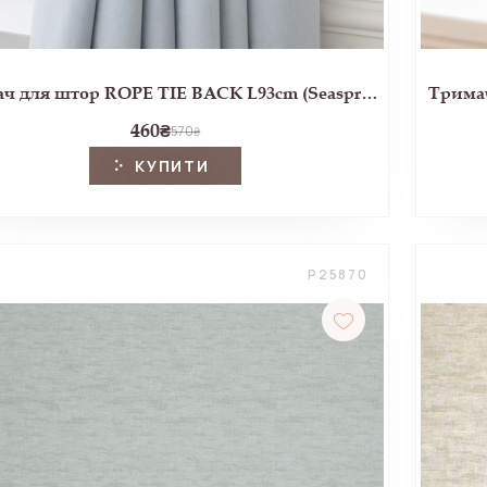
Тримач для штор ROPE TIE BACK L93cm (Seaspray)
Тримач
460
₴
570
₴
КУПИТИ
P25870