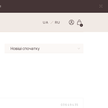
!
UA
RU
0
03649435