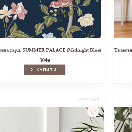
ина гард. SUMMER PALACE (Midnight Blue)
Тканина
304
₴
КУПИТИ
03648146