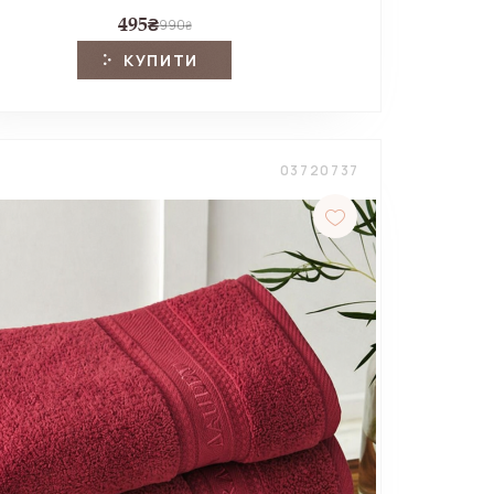
495
₴
990
₴
КУПИТИ
03720737