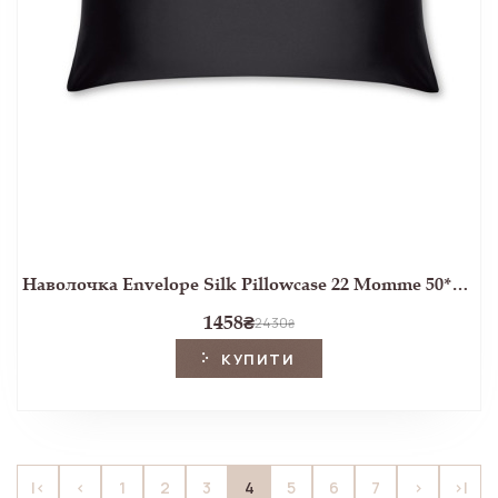
Наволочка Envelope Silk Pillowcase 22 Momme 50*75 (Charcoal Black)
1458
₴
2430
₴
КУПИТИ
4
|<
<
1
2
3
5
6
7
>
>|