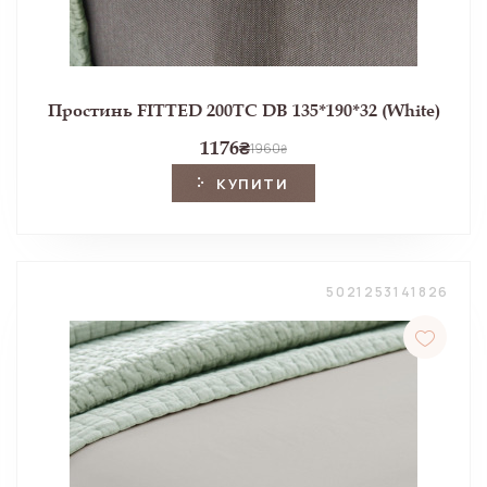
Простинь FITTED 200TC DB 135*190*32 (White)
1176
₴
1960
₴
КУПИТИ
5021253141826