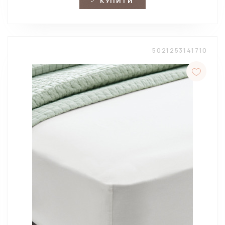
КУПИТИ
5021253141710