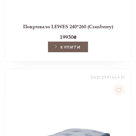
Покривало LEWES 240*260 (Cranberry)
19930
₴
КУПИТИ
5021253144421