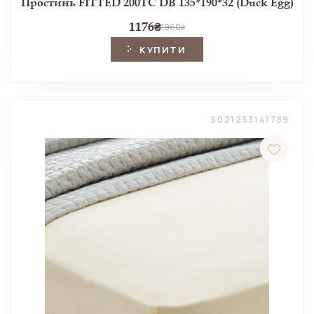
Простинь FITTED 200TC DB 135*190*32 (Duck Egg)
1176
₴
1960
₴
КУПИТИ
5021253141789