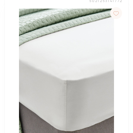
5021253141772