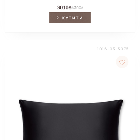
3010
₴
4300
₴
КУПИТИ
1016-03-5075