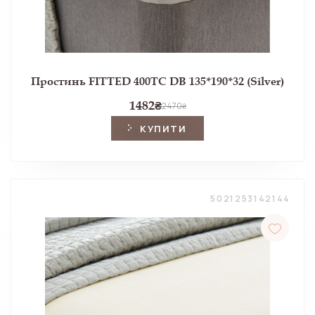
Простинь FITTED 400TC DB 135*190*32 (Silver)
1482
₴
2470
₴
КУПИТИ
5021253142144