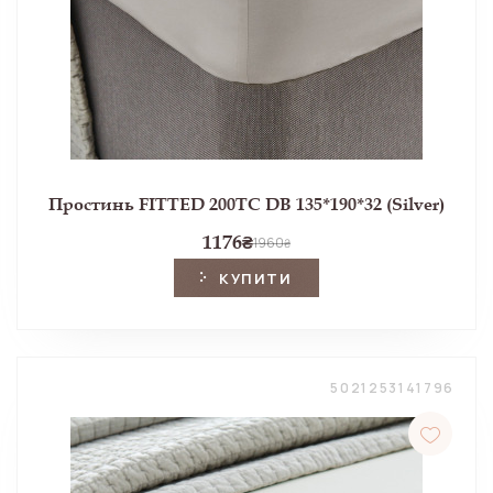
Простинь FITTED 200TC DB 135*190*32 (Silver)
1176
₴
1960
₴
КУПИТИ
5021253141796