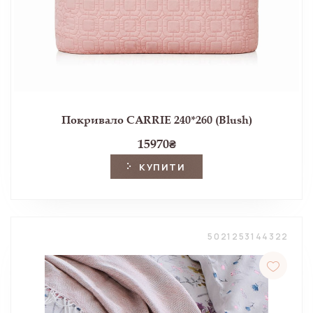
Покривало CARRIE 240*260 (Blush)
15970
₴
КУПИТИ
5021253144322