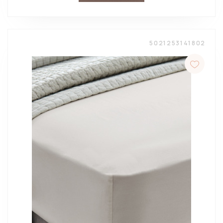
5021253141802