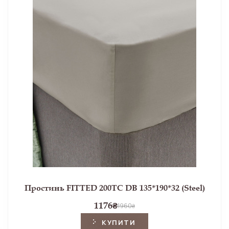
Простинь FITTED 200TC DB 135*190*32 (Steel)
1176
₴
1960
₴
КУПИТИ