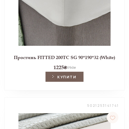
Простинь FITTED 200TC SG 90*190*32 (White)
1225
₴
1750
₴
КУПИТИ
5021253141741