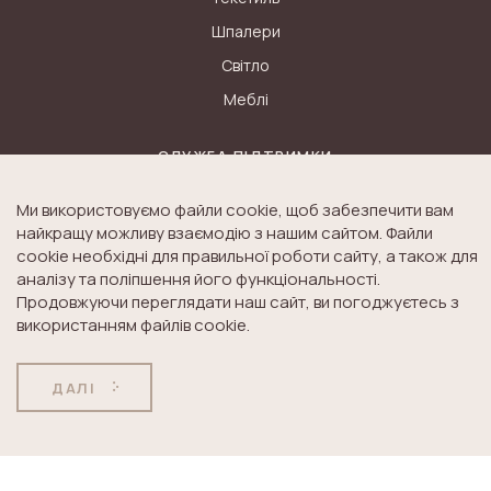
Шпалери
Світло
Меблі
СЛУЖБА ПІДТРИМКИ
Контакти
Ми використовуємо файли cookie, щоб забезпечити вам
найкращу можливу взаємодію з нашим сайтом. Файли
Доставка
cookie необхідні для правильної роботи сайту, а також для
Дисконт
аналізу та поліпшення його функціональності.
Оплата
Продовжуючи переглядати наш сайт, ви погоджуєтесь з
використанням файлів cookie.
Повернення товару
ДАЛІ
ІСТОРІЯ LAURA ASHLEY
Блог
Історія K&A