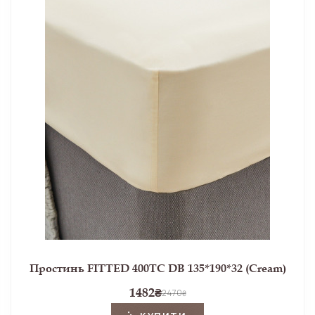
Простинь FITTED 400TC DB 135*190*32 (Cream)
1482
₴
2470
₴