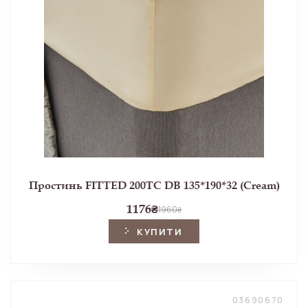
Простинь FITTED 200TC DB 135*190*32 (Cream)
1176
₴
1960
₴
КУПИТИ
03690670