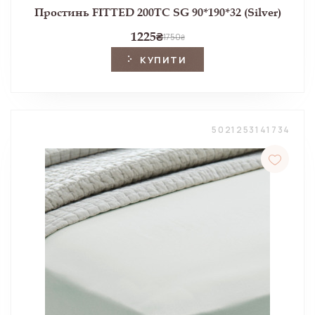
Простинь FITTED 200TC SG 90*190*32 (Silver)
1225
₴
1750
₴
КУПИТИ
5021253141734